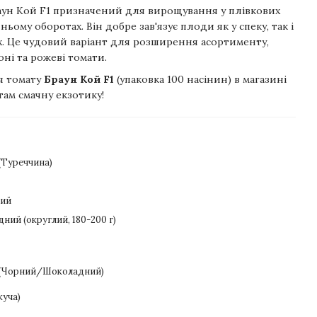
ун Кой F1 призначений для вирощування у плівкових
ьому оборотах. Він добре зав'язує плоди як у спеку, так і
. Це чудовий варіант для розширення асортименту,
ні та рожеві томати.
я томату
Браун Кой F1
(упаковка 100 насінин) в магазині
там смачну екзотику!
 (Туреччина)
ний
ний (округлий, 180-200 г)
 (Чорний/Шоколадний)
куча)