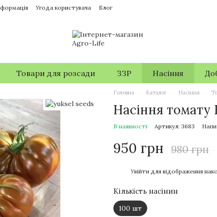
нформація
Угода користувача
Блог
Товари для розсади
ЗЗР
Насіння
До
Головна
Каталог
Насіння
Т
Насіння томату Б
В наявності
Артикул: 3683
Напи
950 грн
980 грн
%
Увійти
для відображення нако
Кількість насінин
100 шт