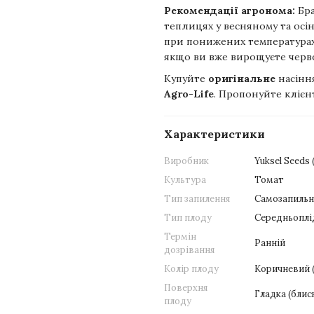
Рекомендації агронома:
Бра
теплицях у весняному та осінн
при понижених температурах
якщо ви вже вирощуєте черво
Купуйте
оригінальне
насінн
Agro-Life
. Пропонуйте клієн
Характеристики
Виробник
Yuksel Seeds
Культура
Томат
Тип запилення
Самозапиль
Тип плоду
Середньоплід
Термін
Ранній
дозрівання
Колір плоду
Коричневий
Поверхня
Гладка (блис
плоду