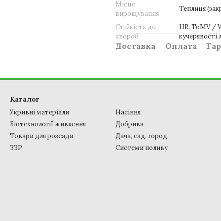
Місце
Теплиця (зак
вирощування
Стійкість до
HR: ToMV / Vd
хвороб
кучерявості 
Доставка
Оплата
Гар
Каталог
Укривні матеріали
Насіння
Біотехнології живлення
Добрива
Товари для розсади
Дача, сад, город
ЗЗР
Системи поливу