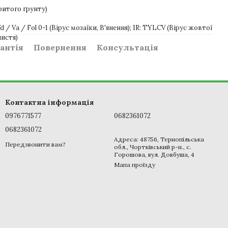
ритого ґрунту)
 / Va / Fol 0-1 (Вірус мозаїки, В'янення); IR: TYLCV (Вірус жовтої
листя)
антія
Повернення
Консультація
Контактна інформація
0976771577
0682361072
0682361072
Адреса: 48756, Тернопільська
Передзвонити вам?
обл., Чортківський р-н., с.
Горошова, вул. Довбуша, 4
Мапа проїзду