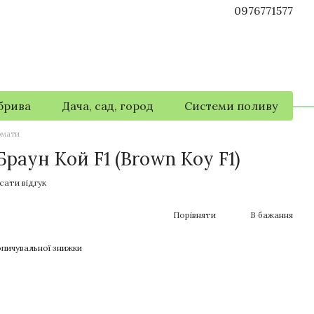
0976771577
брива
Дача, сад, город
Системи поливу
омати
раун Кой F1 (Brown Koy F1)
сати відгук
Порівняти
В бажання
пичувальної знижки