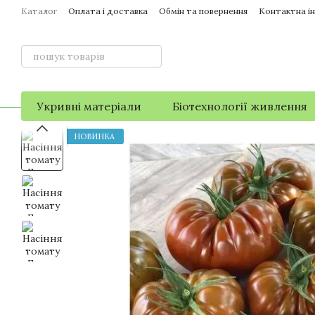
Перейти до основного контенту
Каталог
Оплата і доставка
Обмін та повернення
Контактна і
Укривні матеріали
Біотехнології живлення
НОВИНКА