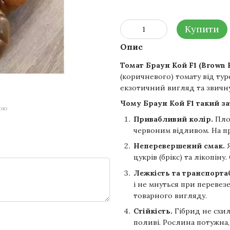
Купити
Опис
Томат Браун Кой F1 (Brown K
(коричневого) томату від ту
екзотичний вигляд та звичну
Чому Браун Кой F1 такий з
гою
Привабливий колір.
Пло
червоним відливом. На п
Неперевершений смак.
Я
цукрів (брікс) та лікопін
Лежкість та транспорта
і не мнуться при перевезе
товарного вигляду.
Стійкість.
Гібрид не схил
поливі. Рослина потужна,