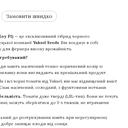
Замовити швидко
oy F1)
— це ексклюзивний гібрид чорного
рецької компанії
Yuksel Seeds
. Він поєднує в собі
 для фермера високу врожайність.
атребуваний?
ди мають насичений темно-коричневий колір із
рилавку вони виглядають як преміальний продукт.
к і всі чорні томати від Yuksel, він має підвищений вміст
у. Смак насичений, солодкий, з фруктовими нотками.
бельність.
Томати дуже тверді (LSL-тип). Вони не течуть
нні, можуть зберігатися до 3-х тижнів, не втрачаючи
ьний до розтріскування навіть при нерегулярному
 добре захищає плоди від сонця.