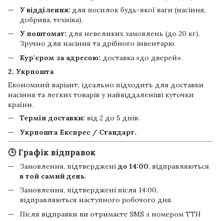
У відділення:
для посилок будь-якої ваги (насіння,
добрива, техніка).
У поштомат:
для невеликих замовлень (до 20 кг).
Зручно для насіння та дрібного інвентарю.
Кур'єром за адресою:
доставка «до дверей».
2. Укрпошта
Економний варіант, ідеально підходить для доставки
насіння та легких товарів у найвіддаленіші куточки
країни.
Термін доставки:
від 2 до 5 днів.
Укрпошта Експрес / Стандарт.
🕒 Графік відправок
Замовлення, підтверджені
до 14:00
, відправляються
в той самий день
.
Замовлення, підтверджені після 14:00,
відправляються наступного робочого дня.
Після відправки ви отримаєте SMS з номером ТТН