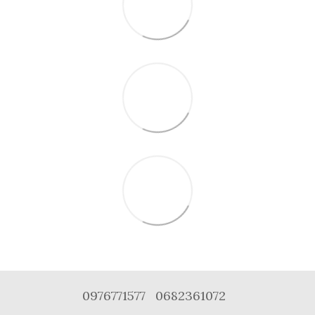
0976771577
0682361072