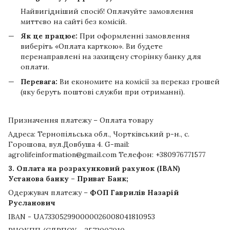
Найвигідніший спосіб! Оплачуйте замовлення
миттєво на сайті без комісій.
Як це працює:
При оформленні замовлення
виберіть «Оплата карткою». Ви будете
перенаправлені на захищену сторінку банку для
оплати.
Перевага:
Ви економите на комісії за переказ грошей
(яку беруть поштові служби при отриманні).
Призначення платежу – Оплата товару
Адреса: Тернопільська обл., Чортківський р-н., с.
Горошова, вул.Довбуша 4. G-mail:
agrolifeinformation@gmail.com Телефон: +380976771577
3. Оплата на розрахунковий рахунок (IBAN)
Установа банку – Приват Банк;
Одержувач платежу –
ФОП Гаврилів Назарій
Русланович
IBAN - UA733052990000026008041810953