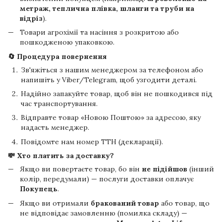
метраж, теплична плівка, шланги та труби на
відріз
).
Товари агрохімії та насіння з розкритою або
пошкодженою упаковкою.
🔄 Процедура повернення
Зв'яжіться з нашим менеджером за телефоном або
напишіть у Viber/Telegram, щоб узгодити деталі.
Надійно запакуйте товар, щоб він не пошкодився під
час транспортування.
Відправте товар «Новою Поштою» за адресою, яку
надасть менеджер.
Повідомте нам номер ТТН (декларації).
💸 Хто платить за доставку?
Якщо ви повертаєте товар, бо він
не підійшов
(інший
колір, передумали) — послуги доставки оплачує
Покупець
.
Якщо ви отримали
бракований товар
або товар, що
не відповідає замовленню (помилка складу) —