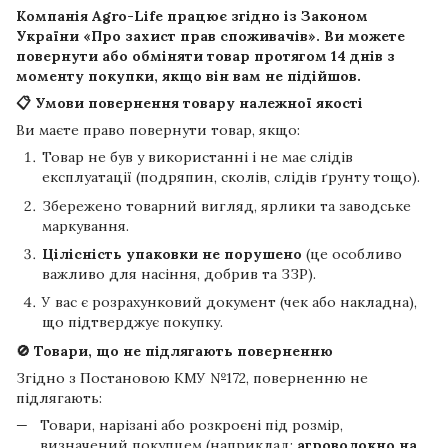
Компанія
Agro-Life
працює згідно із Законом
України «Про захист прав споживачів». Ви можете
повернути або обміняти товар протягом
14 днів
з
моменту покупки, якщо він вам не підійшов.
📋 Умови повернення товару належної якості
Ви маєте право повернути товар, якщо:
Товар не був у використанні і не має слідів
експлуатації (подряпин, сколів, слідів ґрунту тощо).
Збережено товарний вигляд, ярлики та заводське
маркування.
Цілісність упаковки не порушено
(це особливо
важливо для насіння, добрив та ЗЗР).
У вас є розрахунковий документ (чек або накладна),
що підтверджує покупку.
🚫 Товари, що не підлягають поверненню
Згідно з Постановою КМУ №172, поверненню не
підлягають:
Товари, нарізані або розкроєні під розмір,
визначений покупцем (наприклад:
агроволокно на