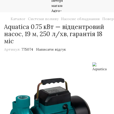
Каталог
Системи поливу
Насосне обладнання
Повер
Aquatica 0.75 кВт — відцентровий
насос, 19 м, 250 л/хв, гарантія 18
міс
Артикул:
775074
Написати відгук