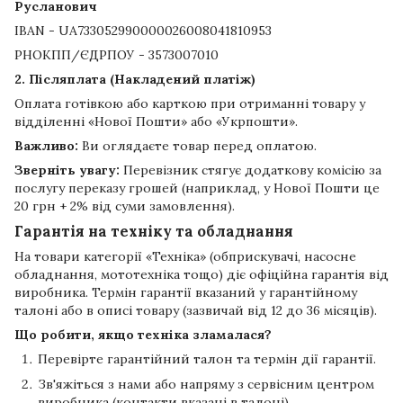
Русланович
IBAN - UA733052990000026008041810953
РНОКПП/ЄДРПОУ - 3573007010
2. Післяплата (Накладений платіж)
Оплата готівкою або карткою при отриманні товару у
відділенні «Нової Пошти» або «Укрпошти».
Важливо:
Ви оглядаєте товар перед оплатою.
Зверніть увагу:
Перевізник стягує додаткову комісію за
послугу переказу грошей (наприклад, у Нової Пошти це
20 грн + 2% від суми замовлення).
Гарантія на техніку та обладнання
На товари категорії «Техніка» (обприскувачі, насосне
обладнання, мототехніка тощо) діє офіційна гарантія від
виробника. Термін гарантії вказаний у гарантійному
талоні або в описі товару (зазвичай від 12 до 36 місяців).
Що робити, якщо техніка зламалася?
Перевірте гарантійний талон та термін дії гарантії.
Зв'яжіться з нами або напряму з сервісним центром
виробника (контакти вказані в талоні).