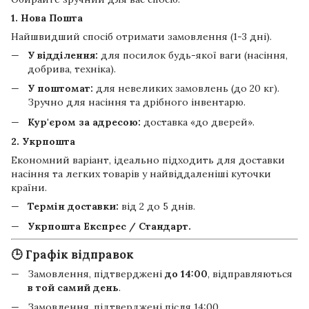
1. Нова Пошта
Найшвидший спосіб отримати замовлення (1-3 дні).
У відділення:
для посилок будь-якої ваги (насіння,
добрива, техніка).
У поштомат:
для невеликих замовлень (до 20 кг).
Зручно для насіння та дрібного інвентарю.
Кур'єром за адресою:
доставка «до дверей».
2. Укрпошта
Економний варіант, ідеально підходить для доставки
насіння та легких товарів у найвіддаленіші куточки
країни.
Термін доставки:
від 2 до 5 днів.
Укрпошта Експрес / Стандарт.
🕒 Графік відправок
Замовлення, підтверджені
до 14:00
, відправляються
в той самий день
.
Замовлення, підтверджені після 14:00,