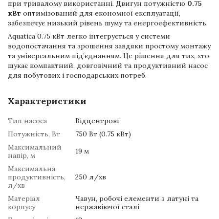
при тривалому використанні. Двигун потужністю
0.75
кВт
оптимізований для економної експлуатації,
забезпечує низький рівень шуму та енергоефективність.
Aquatica 0.75 кВт легко інтегрується у системи
водопостачання та зрошення завдяки простому монтажу
та універсальним під’єднанням. Це рішення для тих, хто
шукає компактний, довговічний та продуктивний насос
для побутових і господарських потреб.
Характеристики
Тип насоса
Відцентрові
Потужність, Вт
750 Вт (0.75 кВт)
Максимальний
19 м
напір, м
Максимальна
продуктивність,
250 л/хв
л/хв
Матеріал
Чавун, робочі елементи з латуні та
корпусу
нержавіючої сталі