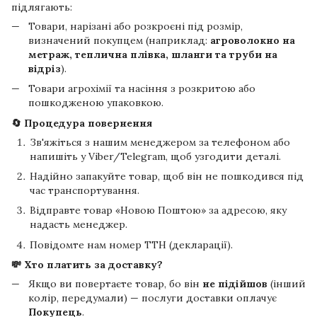
підлягають:
Товари, нарізані або розкроєні під розмір,
визначений покупцем (наприклад:
агроволокно на
метраж, теплична плівка, шланги та труби на
відріз
).
Товари агрохімії та насіння з розкритою або
пошкодженою упаковкою.
🔄 Процедура повернення
Зв'яжіться з нашим менеджером за телефоном або
напишіть у Viber/Telegram, щоб узгодити деталі.
Надійно запакуйте товар, щоб він не пошкодився під
час транспортування.
Відправте товар «Новою Поштою» за адресою, яку
надасть менеджер.
Повідомте нам номер ТТН (декларації).
💸 Хто платить за доставку?
Якщо ви повертаєте товар, бо він
не підійшов
(інший
колір, передумали) — послуги доставки оплачує
Покупець
.