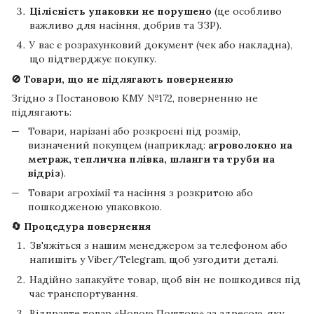
Цілісність упаковки не порушено
(це особливо
важливо для насіння, добрив та ЗЗР).
У вас є розрахунковий документ (чек або накладна),
що підтверджує покупку.
🚫 Товари, що не підлягають поверненню
Згідно з Постановою КМУ №172, поверненню не
підлягають:
Товари, нарізані або розкроєні під розмір,
визначений покупцем (наприклад:
агроволокно на
метраж, теплична плівка, шланги та труби на
відріз
).
Товари агрохімії та насіння з розкритою або
пошкодженою упаковкою.
🔄 Процедура повернення
Зв'яжіться з нашим менеджером за телефоном або
напишіть у Viber/Telegram, щоб узгодити деталі.
Надійно запакуйте товар, щоб він не пошкодився під
час транспортування.
Відправте товар «Новою Поштою» за адресою, яку