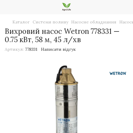
Каталог
Системи поливу
Насосне обладнання
Насос
Вихровий насос Wetron 778331 —
0.75 кВт, 58 м, 45 л/хв
Артикул:
778331
Написати відгук