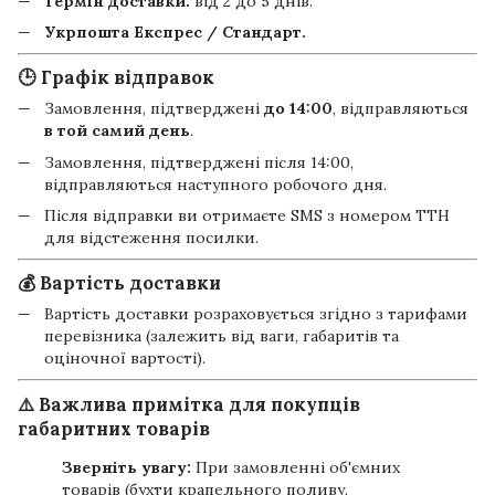
Термін доставки:
від 2 до 5 днів.
Укрпошта Експрес / Стандарт.
🕒 Графік відправок
Замовлення, підтверджені
до 14:00
, відправляються
в той самий день
.
Замовлення, підтверджені після 14:00,
відправляються наступного робочого дня.
Після відправки ви отримаєте SMS з номером ТТН
для відстеження посилки.
💰 Вартість доставки
Вартість доставки розраховується згідно з тарифами
перевізника (залежить від ваги, габаритів та
оціночної вартості).
⚠️ Важлива примітка для покупців
габаритних товарів
Зверніть увагу:
При замовленні об'ємних
товарів (бухти крапельного поливу,