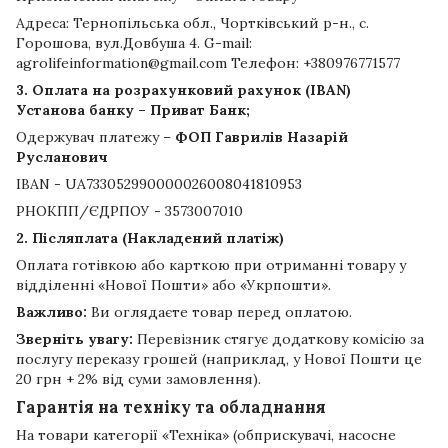
Адреса: Тернопільська обл., Чортківський р-н., с.
Горошова, вул.Довбуша 4. G-mail:
agrolifeinformation@gmail.com Телефон: +380976771577
3. Оплата на розрахунковий рахунок (IBAN)
Установа банку – Приват Банк;
Одержувач платежу –
ФОП Гаврилів Назарій
Русланович
IBAN - UA733052990000026008041810953
РНОКПП/ЄДРПОУ - 3573007010
2. Післяплата (Накладений платіж)
Оплата готівкою або карткою при отриманні товару у
відділенні «Нової Пошти» або «Укрпошти».
Важливо:
Ви оглядаєте товар перед оплатою.
Зверніть увагу:
Перевізник стягує додаткову комісію за
послугу переказу грошей (наприклад, у Нової Пошти це
20 грн + 2% від суми замовлення).
Гарантія на техніку та обладнання
На товари категорії «Техніка» (обприскувачі, насосне