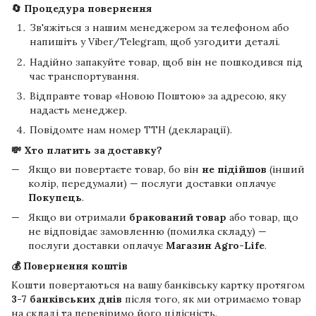
🔄 Процедура повернення
Зв'яжіться з нашим менеджером за телефоном або
напишіть у Viber/Telegram, щоб узгодити деталі.
Надійно запакуйте товар, щоб він не пошкодився під
час транспортування.
Відправте товар «Новою Поштою» за адресою, яку
надасть менеджер.
Повідомте нам номер ТТН (декларації).
💸 Хто платить за доставку?
Якщо ви повертаєте товар, бо він
не підійшов
(інший
колір, передумали) — послуги доставки оплачує
Покупець
.
Якщо ви отримали
бракований товар
або товар, що
не відповідає замовленню (помилка складу) —
послуги доставки оплачує
Магазин Agro-Life
.
💰 Повернення коштів
Кошти повертаються на вашу банківську картку протягом
3-7 банківських днів
після того, як ми отримаємо товар
на складі та перевіримо його цілісність.