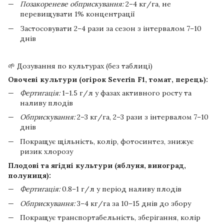
Позакореневе обприскування:
2–4 кг/га, не
перевищувати 1% концентрації
Застосовувати 2–4 рази за сезон з інтервалом 7–10
днів
🌱 Дозування по культурах (без таблиці)
Овочеві культури (огірок Severin F1, томат, перець):
Фертигація:
1–1.5 г/л у фазах активного росту та
наливу плодів
Обприскування:
2–3 кг/га, 2–3 рази з інтервалом 7–10
днів
Покращує щільність, колір, фотосинтез, знижує
ризик хлорозу
Плодові та ягідні культури (яблуня, виноград,
полуниця):
Фертигація:
0.8–1 г/л у період наливу плодів
Обприскування:
3–4 кг/га за 10–15 днів до збору
Покращує транспортабельність, зберігання, колір