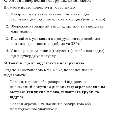
📋 Умови повернення товару належної якості
Ви маєте право повернути товар, якщо:
Товар не був у використанні і не має слідів
експлуатації (подряпин, сколів, слідів ґрунту тощо).
Збережено товарний вигляд, ярлики та заводське
маркування.
Цілісність упаковки не порушено
(це особливо
важливо для насіння, добрив та ЗЗР).
У вас є розрахунковий документ (чек або накладна),
що підтверджує покупку.
🚫 Товари, що не підлягають поверненню
Згідно з Постановою КМУ №172, поверненню не
підлягають:
Товари, нарізані або розкроєні під розмір,
визначений покупцем (наприклад:
агроволокно на
метраж, теплична плівка, шланги та труби на
відріз
).
Товари агрохімії та насіння з розкритою або
пошкодженою упаковкою.