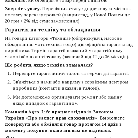
Важливо:
Ви оглядаєте товар перед оплатою.
Зверніть увагу:
Перевізник стягує додаткову комісію за
послугу переказу грошей (наприклад, у Нової Пошти це
20 грн + 2% від суми замовлення).
Гарантія на техніку та обладнання
На товари категорії «Техніка» (обприскувачі, насосне
обладнання, мототехніка тощо) діє офіційна гарантія від
виробника. Термін гарантії вказаний у гарантійному
талоні або в описі товару (зазвичай від 12 до 36 місяців).
Що робити, якщо техніка зламалася?
Перевірте гарантійний талон та термін дії гарантії.
Зв'яжіться з нами або напряму з сервісним центром
виробника (контакти вказані в талоні).
Ми допоможемо організувати ремонт або заміну,
якщо випадок є гарантійним.
Компанія
Agro-Life
працює згідно із Законом
України «Про захист прав споживачів». Ви можете
повернути або обміняти товар протягом
14 днів
з
моменту покупки, якщо він вам не підійшов.