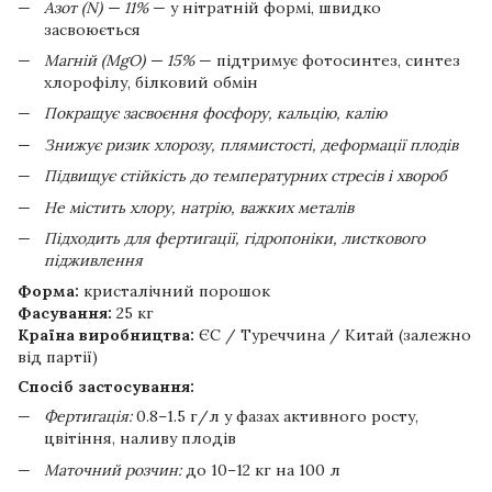
Азот (N) — 11%
— у нітратній формі, швидко
засвоюється
Магній (MgO) — 15%
— підтримує фотосинтез, синтез
хлорофілу, білковий обмін
Покращує засвоєння фосфору, кальцію, калію
Знижує ризик хлорозу, плямистості, деформації плодів
Підвищує стійкість до температурних стресів і хвороб
Не містить хлору, натрію, важких металів
Підходить для фертигації, гідропоніки, листкового
підживлення
Форма:
кристалічний порошок
Фасування:
25 кг
Країна виробництва:
ЄС / Туреччина / Китай (залежно
від партії)
Спосіб застосування:
Фертигація:
0.8–1.5 г/л у фазах активного росту,
цвітіння, наливу плодів
Маточний розчин:
до 10–12 кг на 100 л