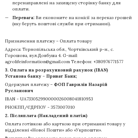
перенаправлені на захищену сторінку банку для
оплати.
Перевага:
Ви економите на комісії за переказ грошей
(яку беруть поштові служби при отриманні).
Призначення платежу – Оплата товару
Адреса: Тернопільська обл., Чортківський р-н., с.
Горошова, вул.Довбуша 4. G-mail:
agrolifeinformation@gmail.com Телефон: +380976771577
3. Оплата на розрахунковий рахунок (IBAN)
Установа банку – Приват Банк;
Одержувач платежу –
ФОП Гаврилів Назарій
Русланович
IBAN - UA733052990000026008041810953
РНОКПП/ЄДРПОУ - 3573007010
2. Післяплата (Накладений платіж)
Оплата готівкою або карткою при отриманні товару у
відділенні «Нової Пошти» або «Укрпошти».