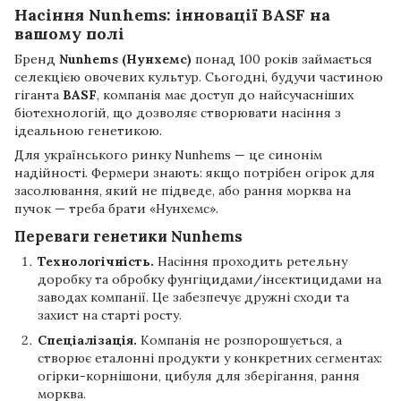
Насіння Nunhems: інновації BASF на
вашому полі
Бренд
Nunhems (Нунхемс)
понад 100 років займається
селекцією овочевих культур. Сьогодні, будучи частиною
гіганта
BASF
, компанія має доступ до найсучасніших
біотехнологій, що дозволяє створювати насіння з
ідеальною генетикою.
Для українського ринку Nunhems — це синонім
надійності. Фермери знають: якщо потрібен огірок для
засолювання, який не підведе, або рання морква на
пучок — треба брати «Нунхемс».
Переваги генетики Nunhems
Технологічність.
Насіння проходить ретельну
доробку та обробку фунгіцидами/інсектицидами на
заводах компанії. Це забезпечує дружні сходи та
захист на старті росту.
Спеціалізація.
Компанія не розпорошується, а
створює еталонні продукти у конкретних сегментах:
огірки-корнішони, цибуля для зберігання, рання
морква.