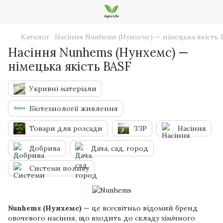
Каталог
Насіння Nunhems (Нунхемс) — німецька якість 
Насіння Nunhems (Нунхемс) —
німецька якість BASF
Укривні матеріали
Біотехнології живлення
Товари для розсади
ЗЗР
Насіння
Добрива
Дача, сад, город
Системи поливу
Nunhems (Нунхемс)
— це всесвітньо відомий бренд
овочевого насіння, що входить до складу хімічного