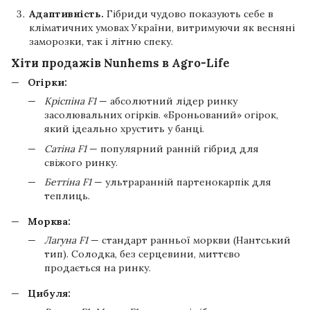
Адаптивність.
Гібриди чудово показують себе в
кліматичних умовах України, витримуючи як весняні
заморозки, так і літню спеку.
Хіти продажів Nunhems в Agro-Life
Огірки:
Кріспіна F1
— абсолютний лідер ринку
засолювальних огірків. «Броньований» огірок,
який ідеально хрустить у банці.
Сатіна F1
— популярний ранній гібрид для
свіжого ринку.
Беттіна F1
— ультраранній партенокарпік для
теплиць.
Морква:
Лагуна F1
— стандарт ранньої моркви (Нантський
тип). Солодка, без серцевини, миттєво
продається на ринку.
Цибуля: