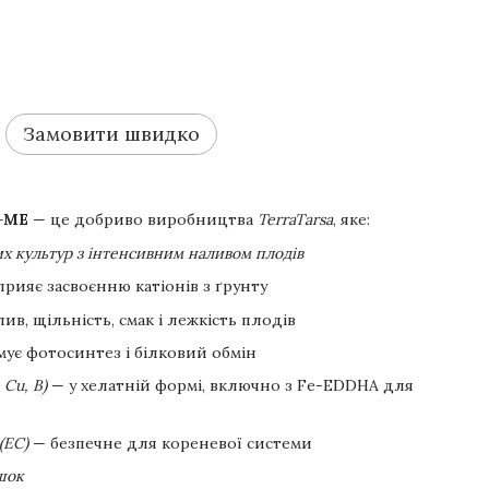
Замовити швидко
O+ME
— це добриво виробництва
TerraTarsa
, яке:
их культур з інтенсивним наливом плодів
рияє засвоєнню катіонів з ґрунту
в, щільність, смак і лежкість плодів
ує фотосинтез і білковий обмін
 Cu, B)
— у хелатній формі, включно з Fe-EDDHA для
(EC)
— безпечне для кореневої системи
шок