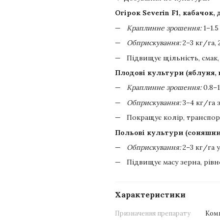
Огірок Severin F1, кабачок, 
Краплинне зрошення:
1–1.5
Обприскування:
2–3 кг/га, 
Підвищує щільність, смак,
Плодові культури (яблуня, 
Краплинне зрошення:
0.8–1
Обприскування:
3–4 кг/га з
Покращує колір, транспор
Польові культури (соняшни
Обприскування:
2–3 кг/га 
Підвищує масу зерна, рів
Характеристики
Призначення препарату
Ком