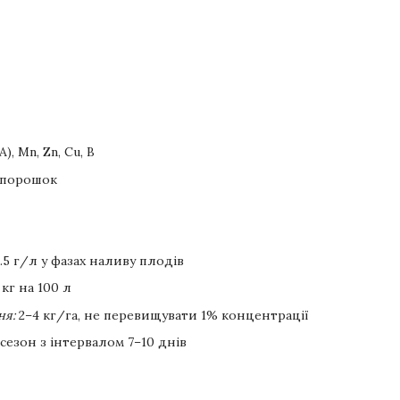
, Mn, Zn, Cu, B
 порошок
.5 г/л у фазах наливу плодів
 кг на 100 л
ня:
2–4 кг/га, не перевищувати 1% концентрації
 сезон з інтервалом 7–10 днів