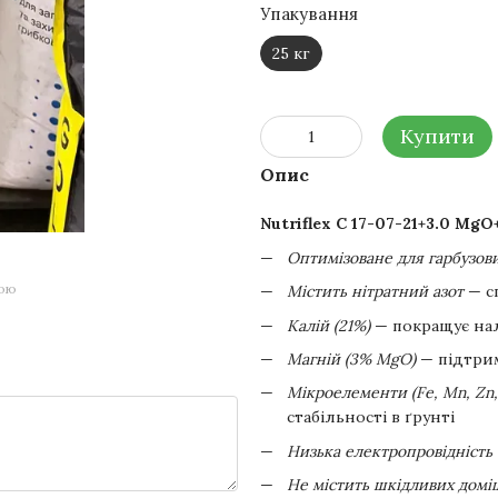
Упакування
25 кг
Купити
Опис
Nutriflex C 17-07-21+3.0 Mg
Оптимізоване для гарбузов
гою
Містить нітратний азот
— сп
Калій (21%)
— покращує нали
Магній (3% MgO)
— підтрим
Мікроелементи (Fe, Mn, Zn,
стабільності в ґрунті
Низька електропровідність 
Не містить шкідливих домі