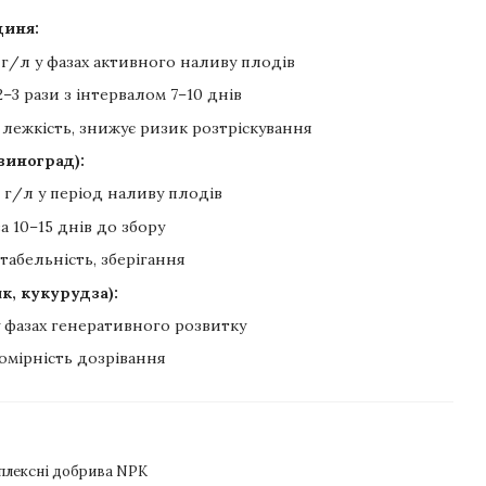
диня:
 г/л у фазах активного наливу плодів
2–3 рази з інтервалом 7–10 днів
 лежкість, знижує ризик розтріскування
виноград):
 г/л у період наливу плодів
а 10–15 днів до збору
табельність, зберігання
к, кукурудза):
у фазах генеративного розвитку
номірність дозрівання
плексні добрива NPK