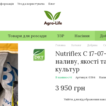
нформація
Угода користувача
Блог
Товари для розсади
ЗЗР
Насіння
До
Головна
Каталог
Добрива
Си
Nutriflex C 17-
наливу, якості т
культур
В наявності
Артикул: 0364
Напи
3 950 грн
%
Увійти
для відображення нако