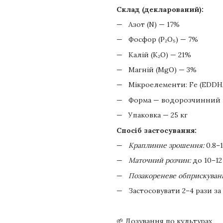
Склад (декларований):
Азот (N) — 17%
Фосфор (P₂O₅) — 7%
Калій (K₂O) — 21%
Магній (MgO) — 3%
Мікроелементи: Fe (EDDHA)
Форма — водорозчинний
Упаковка — 25 кг
Спосіб застосування:
Краплинне зрошення:
0.8–1
Маточний розчин:
до 10–12
Позакореневе обприскуван
Застосовувати 2–4 рази за
🌱 Дозування по культурах