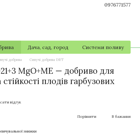
0976771577
брива
Дача, сад, город
Системи поливу
пучі добрива
Сипучі добрива DRT
07-21+3 MgO+ME — добриво для
а стійкості плодів гарбузових
сати відгук
Порівняти
В бажання
пичувальної знижки