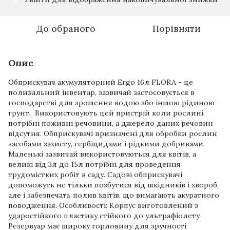
До обраного
Порівняти
Опис
Обприскувач акумуляторний Ergo 16л FLORA - це
поливальний інвентар, зазвичай застосовується в
господарстві для зрошення водою або іншою рідиною
грунт. Використовують цей пристрій коли рослині
потрібні поживні речовини, а джерело даних речовин
відсутня. Обприскувачі призначені для обробки рослин
засобами захисту, гербіцидами і рідкими добривами.
Маленькі зазвичай використовуються для квітів, а
великі від 3л до 15л потрібні для проведення
трудомістких робіт в саду. Садові обприскувачі
допоможуть не тільки позбутися від шкідників і хвороб,
але і забезпечать полив квітів, що вимагають акуратного
поводження. Особливості: Корпус виготовлений з
ударостійкого пластику стійкого до ультрафіолету
Резервуар має широку горловину для зручності