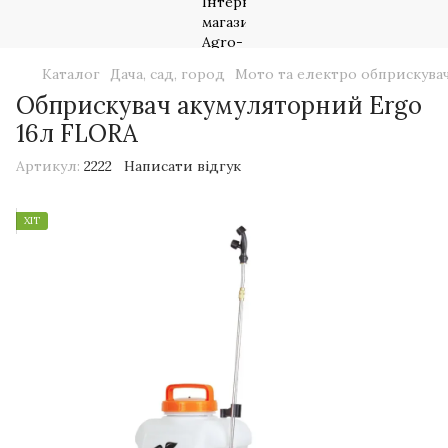
Каталог
Дача, сад, город
Мото та електро обприскувач
Обприскувач акумуляторний Ergo
16л FLORA
Артикул:
2222
Написати відгук
ХІТ