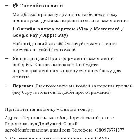
💳 Способи оплати
Ми дбаємо про вашу зручність та безпеку, тому
пропонуємо декілька варіантів оплати замовлення:
1. Онлайн-оплата карткою (Visa / Mastercard /
Google Pay / Apple Pay)
Найвигідніший спосіб! Оплачуйте замовлення
миттєво на сайті без комісій.
Як це працює:
При оформленні замовлення
виберіть «Оплата карткою». Ви будете
перенаправлені на захищену сторінку банку для
оплати.
Перевага:
Ви економите на комісії за переказ грошей
(яку беруть поштові служби при отриманні).
Призначення платежу – Оплата товару
Адреса: Тернопільська обл., Чортківський р-н., с.
Горошова, вул.Довбуша 4. G-mail:
agrolifeinformation@gmail.com Телефон: +380976771577
3. Оплата на розрахунковий рахунок (IBAN)