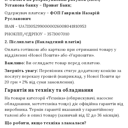
Установа банку – Приват Банк;
Одержувач платежу –
ФОП Гаврилів Назарій
Русланович
IBAN - UA733052990000026008041810953
РНОКПП/ЄДРПОУ - 3573007010
2. Післяплата (Накладений платіж)
Оплата готівкою або карткою при отриманні товару у
відділенні «Нової Пошти» або «Укрпошти».
Важливо:
Ви оглядаєте товар перед оплатою.
Зверніть увагу:
Перевізник стягує додаткову комісію за
послугу переказу грошей (наприклад, у Нової Пошти це
20 грн + 2% від суми замовлення).
Гарантія на техніку та обладнання
На товари категорії «Техніка» (обприскувачі, насосне
обладнання, мототехніка тощо) діє офіційна гарантія від
виробника. Термін гарантії вказаний у гарантійному
талоні або в описі товару (зазвичай від 12 до 36 місяців).
Що робити, якщо техніка зламалася?