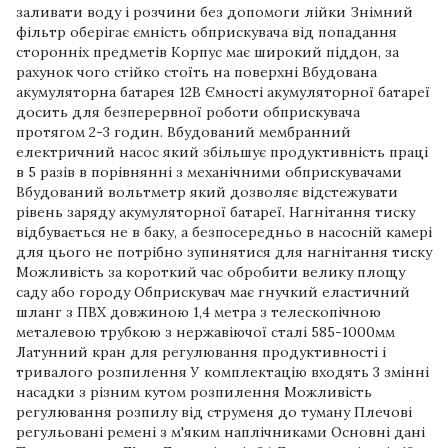
заливати воду і розчини без допомоги лійки Знімний
фільтр оберігає ємність обприскувача від попадання
сторонніх предметів Корпус має широкий піддон, за
рахунок чого стійко стоїть на поверхні Вбудована
акумуляторна батарея 12В Ємності акумуляторної батареї
досить для безперервної роботи обприскувача
протягом 2-3 годин. Вбудований мембранний
електричний насос який збільшує продуктивність праці
в 5 разів в порівнянні з механічними обприскувачами
Вбудований вольтметр який дозволяє відстежувати
рівень заряду акумуляторної батареї. Нагнітання тиску
відбувається не в баку, а безпосередньо в насосній камері
для цього не потрібно зупинятися для нагнітання тиску
Можливість за короткий час обробити велику площу
саду або городу Обприскувач має гнучкий еластичний
шланг з ПВХ довжиною 1,4 метра з телескопічною
металевою трубкою з нержавіючої сталі 585-1000мм
Латунний кран для регулювання продуктивності і
тривалого розпилення У комплектацію входять 3 змінні
насадки з різним кутом розпилення Можливість
регулювання розпилу від струменя до туману Плечові
регульовані ремені з м'яким наплічниками Основні дані