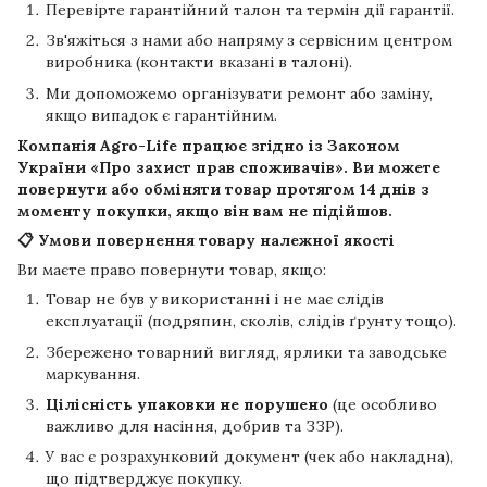
Перевірте гарантійний талон та термін дії гарантії.
Зв'яжіться з нами або напряму з сервісним центром
виробника (контакти вказані в талоні).
Ми допоможемо організувати ремонт або заміну,
якщо випадок є гарантійним.
Компанія
Agro-Life
працює згідно із Законом
України «Про захист прав споживачів». Ви можете
повернути або обміняти товар протягом
14 днів
з
моменту покупки, якщо він вам не підійшов.
📋 Умови повернення товару належної якості
Ви маєте право повернути товар, якщо:
Товар не був у використанні і не має слідів
експлуатації (подряпин, сколів, слідів ґрунту тощо).
Збережено товарний вигляд, ярлики та заводське
маркування.
Цілісність упаковки не порушено
(це особливо
важливо для насіння, добрив та ЗЗР).
У вас є розрахунковий документ (чек або накладна),
що підтверджує покупку.