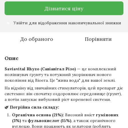
Дізнатися ціну
Увійти
для відображення накопичувальної знижки
%
До обраного
Порівняти
Опис
Saviavital Rhyzo (Савіавітал Різо)
— це комплексний
поліпшувач ґрунту та потужний укорінювач нового
покоління від Bioera. Це "жива вода" для вашої землі.
На відміну від звичайних стимуляторів, цей препарат діє
системно: він спочатку оздоровлює середовище (ґрунт),
а потім запускає вибуховий ріст кореневої системи.
🌿 Потрійна сила складу:
Органічна основа (21%):
Високий вміст
гумінових
(3%)
та
фульвокислот (15%)
, а також органічного
вуглецю. Вони працюють як хелатори (роблять