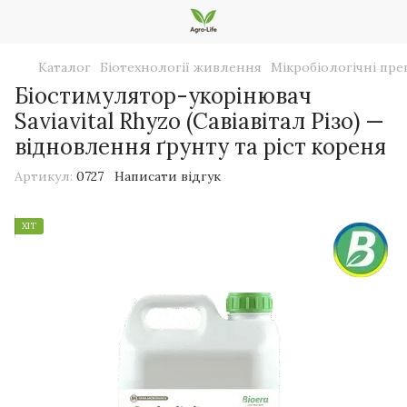
Каталог
Біотехнології живлення
Мікробіологічні пре
Біостимулятор-укорінювач
Saviavital Rhyzo (Савіавітал Різо) —
відновлення ґрунту та ріст кореня
Артикул:
0727
Написати відгук
ХІТ