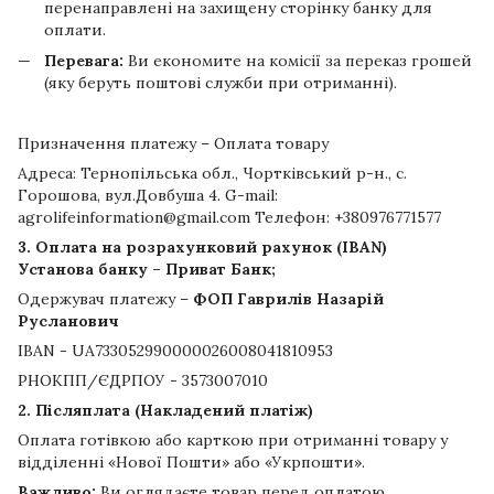
перенаправлені на захищену сторінку банку для
оплати.
Перевага:
Ви економите на комісії за переказ грошей
(яку беруть поштові служби при отриманні).
Призначення платежу – Оплата товару
Адреса: Тернопільська обл., Чортківський р-н., с.
Горошова, вул.Довбуша 4. G-mail:
agrolifeinformation@gmail.com Телефон: +380976771577
3. Оплата на розрахунковий рахунок (IBAN)
Установа банку – Приват Банк;
Одержувач платежу –
ФОП Гаврилів Назарій
Русланович
IBAN - UA733052990000026008041810953
РНОКПП/ЄДРПОУ - 3573007010
2. Післяплата (Накладений платіж)
Оплата готівкою або карткою при отриманні товару у
відділенні «Нової Пошти» або «Укрпошти».
Важливо:
Ви оглядаєте товар перед оплатою.