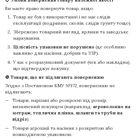
Ви маєте право повернути товар, якщо:
Товар не був у використанні і не має слідів
експлуатації (подряпин, сколів, слідів ґрунту тощо).
Збережено товарний вигляд, ярлики та заводське
маркування.
Цілісність упаковки не порушено
(це особливо
важливо для насіння, добрив та ЗЗР).
У вас є розрахунковий документ (чек або накладна),
що підтверджує покупку.
🚫 Товари, що не підлягають поверненню
Згідно з Постановою КМУ №172, поверненню не
підлягають:
Товари, нарізані або розкроєні під розмір,
визначений покупцем (наприклад:
агроволокно на
метраж, теплична плівка, шланги та труби на
відріз
).
Товари агрохімії та насіння з розкритою або
пошкодженою упаковкою.