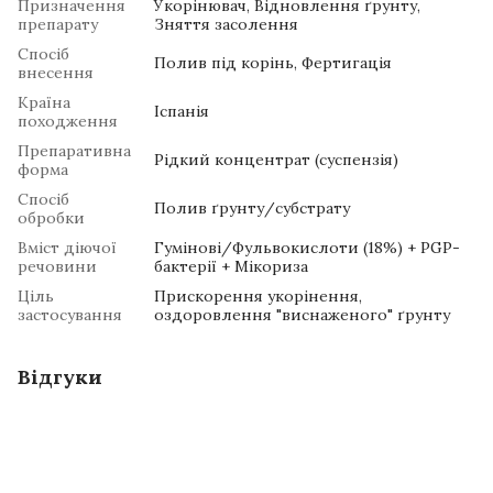
Призначення
Укорінювач, Відновлення ґрунту,
препарату
Зняття засолення
Спосіб
Полив під корінь, Фертигація
внесення
Країна
Іспанія
походження
Препаративна
Рідкий концентрат (суспензія)
форма
Спосіб
Полив ґрунту/субстрату
обробки
Вміст діючої
Гумінові/Фульвокислоти (18%) + PGP-
речовини
бактерії + Мікориза
Ціль
Прискорення укорінення,
застосування
оздоровлення "виснаженого" ґрунту
Відгуки