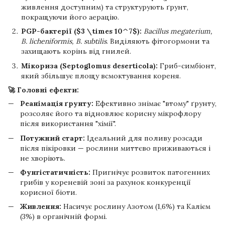
живлення доступним) та структурують ґрунт,
покращуючи його аерацію.
PGP-бактерії ($3 \times 10^7$):
Bacillus megaterium,
B. licheniformis, B. subtilis
. Виділяють фітогормони та
захищають корінь від гнилей.
Мікориза (Septoglomus deserticola):
Гриб-симбіонт,
який збільшує площу всмоктування кореня.
🚀 Головні ефекти:
Реанімація ґрунту:
Ефективно знімає "втому" ґрунту,
розсоляє його та відновлює корисну мікрофлору
після використання "хімії".
Потужний старт:
Ідеальний для поливу розсади
після пікіровки — рослини миттєво приживаються і
не хворіють.
Фунгістатичність:
Пригнічує розвиток патогенних
грибів у кореневій зоні за рахунок конкуренції
корисної біоти.
Живлення:
Насичує рослину Азотом (1,6%) та Калієм
(3%) в органічній формі.