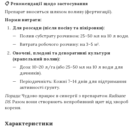
📋 Рекомендації щодо застосування
Препарат вноситься шляхом поливу (фертигації).
Норми витрати:
Для розсади (після посіву та пікіровки):
Полив субстрату розчином: 25–50 мл на 10 л води.
Витрата робочого розчину: на 3–5 м².
Овочеві, плодові та декоративні культури
(крапельний полив):
Доза: 10–20 л/га (або 25–50 мл на 10 л води для
дачників).
Періодичність: Кожні 7–14 днів для підтримання
активності ґрунту.
Порада:
Чудово працює в синергії з препаратом
Radisane
DS
. Разом вони створюють непробивний щит від хвороб
кореня.
Характеристики