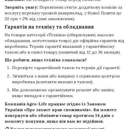
Зверніть увагу:
Перевізник стягує додаткову комісію за
послугу переказу грошей (наприклад, у Нової Пошти це
20 грн + 2% від суми замовлення).
Гарантія на техніку та обладнання
На товари категорії «Техніка» (обприскувачі, насосне
обладнання, мототехніка тощо) діє офіційна гарантія від
виробника. Термін гарантії вказаний у гарантійному
талоні або в описі товару (зазвичай від 12 до 36 місяців).
Що робити, якщо техніка зламалася?
Перевірте гарантійний талон та термін дії гарантії.
Зв'яжіться з нами або напряму з сервісним центром
виробника (контакти вказані в талоні).
Ми допоможемо організувати ремонт або заміну,
якщо випадок є гарантійним.
Компанія
Agro-Life
працює згідно із Законом
України «Про захист прав споживачів». Ви можете
повернути або обміняти товар протягом
14 днів
з
моменту покупки, якщо він вам не підійшов.
📋 Умови повернення товару належної якості