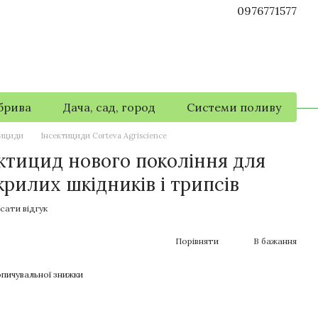
0976771577
брива
Дача, сад, город
Системи поливу
тициди
Інсектициди Corteva Agriscience
ктицид нового покоління для
рилих шкідників і трипсів
сати відгук
Порівняти
В бажання
пичувальної знижки