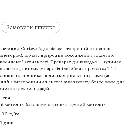
Замовити швидко
ектицид Corteva Agriscience, створений на основі
спінеторам), що має природне походження та хімічно
посиленої активності. Препарат діє швидко — зупиняє
а хвилин, викликає параліч і загибель протягом 1–24
ктивність, проникає в листкову пластину, захищає
ний з інтегрованими системами захисту, безпечний для
риманні рекомендацій.
 соя:
й метелик, бавовникова совка, лучний метелик
–0,5 л/га
0 днів