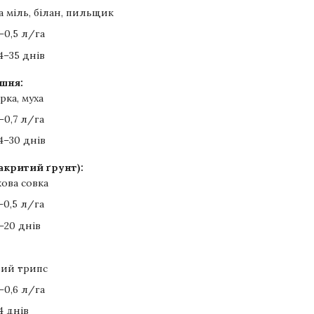
 міль, білан, пильщик
–0,5 л/га
4–35 днів
шня:
ка, муха
–0,7 л/га
4–30 днів
акритий ґрунт):
ова совка
–0,5 л/га
–20 днів
ий трипс
–0,6 л/га
4 днів