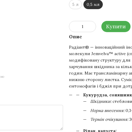
5 л
0,5 мл
Купити
Опис
Радіант® — інноваційний інс
молекули Jemvelva™ active (
модифіковану структуру для 
харчування шкідника за кільк
годин. Має трансламінарну а
гою
нижню сторону листка. Суміс
ентомофагів і бджіл при дот
Кукурудза, соняшник,
Шкідники:
стеблови
Норма внесення:
0,3
Термін очікування:
3
Ріпак, капуста: