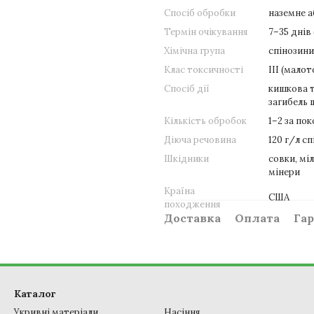
Спосіб обробки
наземне а
Термін очікування
7–35 днів
Хімічна група
спінозини 
Клас токсичності
III (мало
Спосіб дії
кишкова т
загибель 
Кількість обробок
1–2 за по
Діюча речовина
120 г/л с
Шкідники
совки, мі
мінери
Країна
США
походження
Доставка
Оплата
Гар
Каталог
Укривні матеріали
Насіння