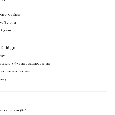
листовійка
–0,3 л/га
0 днів
12–16 днів
ект
ід дією УФ-випромінювання
 корисних комах
ину — 6–8
т суспензії (КС)