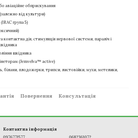
бо авіаційне обприскування
 (залежно від культури)
(IRAC група 5)
токсичний)
а контактна дія, стимуляція нервової системи, параліч і
шкідника
коління шкідника
пінеторам (Jemvelva™ active)
ль, білани, плодожерки, трипси, листовійки, мухи, метелики,
антія
Повернення
Консультація
Контактна інформація
0976771577
0682361072