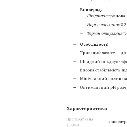
Виноград:
Шкідники:
гронова 
Норма внесення:
0,2
Термін очікування:
3
Особливості:
Тривалий захист — до 
Швидкий нокдаун-еф
Висока стабільність п
Мінімальний вплив на
Оптимальний pH розч
Характеристики
Препаративна
концентра
форма