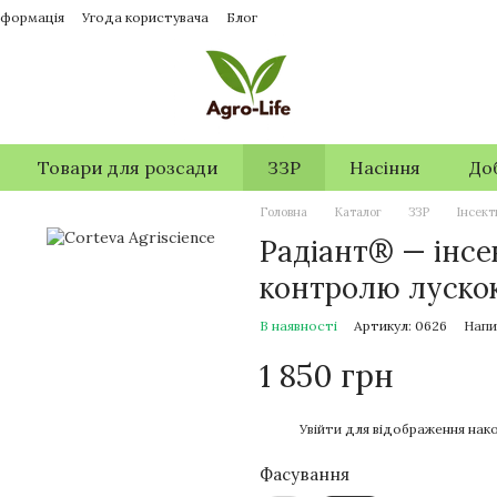
нформація
Угода користувача
Блог
Товари для розсади
ЗЗР
Насіння
До
Головна
Каталог
ЗЗР
Інсек
Радіант® — інсе
контролю лускок
В наявності
Артикул: 0626
Напи
1 850 грн
%
Увійти
для відображення нако
Фасування