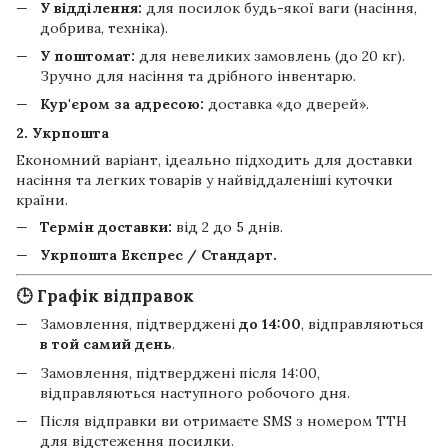
У відділення:
для посилок будь-якої ваги (насіння,
добрива, техніка).
У поштомат:
для невеликих замовлень (до 20 кг).
Зручно для насіння та дрібного інвентарю.
Кур'єром за адресою:
доставка «до дверей».
2. Укрпошта
Економний варіант, ідеально підходить для доставки
насіння та легких товарів у найвіддаленіші куточки
країни.
Термін доставки:
від 2 до 5 днів.
Укрпошта Експрес / Стандарт.
🕒 Графік відправок
Замовлення, підтверджені
до 14:00
, відправляються
в той самий день
.
Замовлення, підтверджені після 14:00,
відправляються наступного робочого дня.
Після відправки ви отримаєте SMS з номером ТТН
для відстеження посилки.