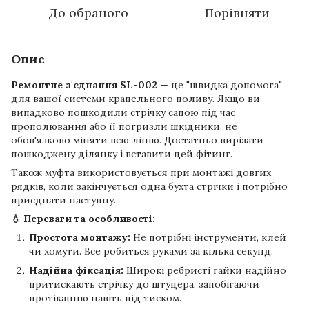
До обраного
Порівняти
Опис
Ремонтне з'єднання SL-002
— це "швидка допомога"
для вашої системи крапельного поливу. Якщо ви
випадково пошкодили стрічку сапою під час
прополювання або її погризли шкідники, не
обов'язково міняти всю лінію. Достатньо вирізати
пошкоджену ділянку і вставити цей фітинг.
Також муфта використовується при монтажі довгих
рядків, коли закінчується одна бухта стрічки і потрібно
приєднати наступну.
💧 Переваги та особливості:
Простота монтажу:
Не потрібні інструменти, клей
чи хомути. Все робиться руками за кілька секунд.
Надійна фіксація:
Широкі ребристі гайки надійно
притискають стрічку до штуцера, запобігаючи
протіканню навіть під тиском.