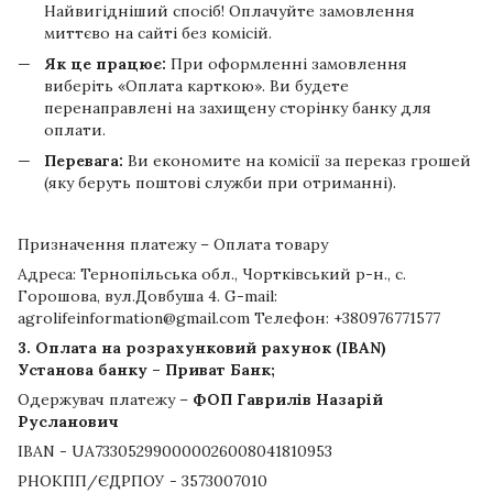
Найвигідніший спосіб! Оплачуйте замовлення
миттєво на сайті без комісій.
Як це працює:
При оформленні замовлення
виберіть «Оплата карткою». Ви будете
перенаправлені на захищену сторінку банку для
оплати.
Перевага:
Ви економите на комісії за переказ грошей
(яку беруть поштові служби при отриманні).
Призначення платежу – Оплата товару
Адреса: Тернопільська обл., Чортківський р-н., с.
Горошова, вул.Довбуша 4. G-mail:
agrolifeinformation@gmail.com Телефон: +380976771577
3. Оплата на розрахунковий рахунок (IBAN)
Установа банку – Приват Банк;
Одержувач платежу –
ФОП Гаврилів Назарій
Русланович
IBAN - UA733052990000026008041810953
РНОКПП/ЄДРПОУ - 3573007010