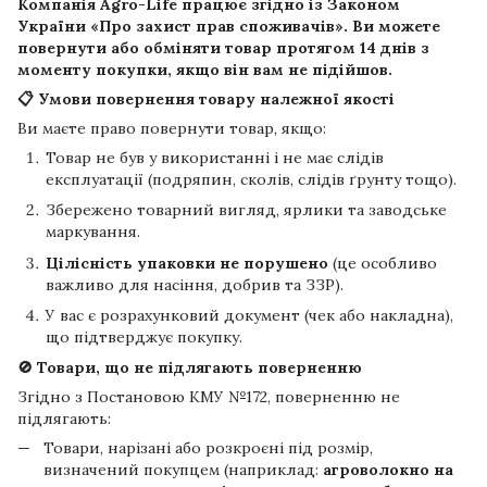
Компанія
Agro-Life
працює згідно із Законом
України «Про захист прав споживачів». Ви можете
повернути або обміняти товар протягом
14 днів
з
моменту покупки, якщо він вам не підійшов.
📋 Умови повернення товару належної якості
Ви маєте право повернути товар, якщо:
Товар не був у використанні і не має слідів
експлуатації (подряпин, сколів, слідів ґрунту тощо).
Збережено товарний вигляд, ярлики та заводське
маркування.
Цілісність упаковки не порушено
(це особливо
важливо для насіння, добрив та ЗЗР).
У вас є розрахунковий документ (чек або накладна),
що підтверджує покупку.
🚫 Товари, що не підлягають поверненню
Згідно з Постановою КМУ №172, поверненню не
підлягають:
Товари, нарізані або розкроєні під розмір,
визначений покупцем (наприклад:
агроволокно на