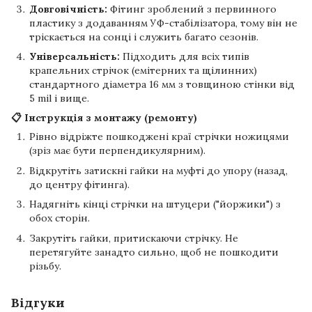
Довговічність:
Фітинг зроблений з первинного
пластику з додаванням УФ-стабілізатора, тому він не
тріскається на сонці і служить багато сезонів.
Універсальність:
Підходить для всіх типів
крапельних стрічок (емітерних та щілинних)
стандартного діаметра 16 мм з товщиною стінки від
5 mil і вище.
📋 Інструкція з монтажу (ремонту)
Рівно відріжте пошкоджені краї стрічки ножицями
(зріз має бути перпендикулярним).
Відкрутіть затискні гайки на муфті до упору (назад,
до центру фітинга).
Надягніть кінці стрічки на штуцери ("йоржики") з
обох сторін.
Закрутіть гайки, притискаючи стрічку. Не
перетягуйте занадто сильно, щоб не пошкодити
різьбу.
Відгуки