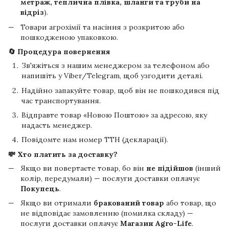
метраж, теплична плівка, шланги та труби на
відріз
).
Товари агрохімії та насіння з розкритою або
пошкодженою упаковкою.
🔄 Процедура повернення
Зв'яжіться з нашим менеджером за телефоном або
напишіть у Viber/Telegram, щоб узгодити деталі.
Надійно запакуйте товар, щоб він не пошкодився під
час транспортування.
Відправте товар «Новою Поштою» за адресою, яку
надасть менеджер.
Повідомте нам номер ТТН (декларації).
💸 Хто платить за доставку?
Якщо ви повертаєте товар, бо він
не підійшов
(інший
колір, передумали) — послуги доставки оплачує
Покупець
.
Якщо ви отримали
бракований товар
або товар, що
не відповідає замовленню (помилка складу) —
послуги доставки оплачує
Магазин Agro-Life
.