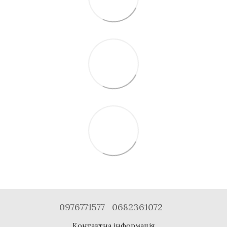
0976771577
0682361072
Контактна інформація