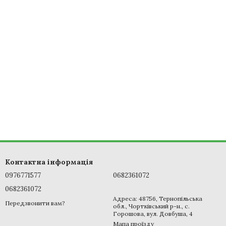
Контактна інформація
0976771577
0682361072
0682361072
Адреса: 48756, Тернопільська
Передзвонити вам?
обл., Чортківський р-н., с.
Горошова, вул. Довбуша, 4
Мапа проїзду