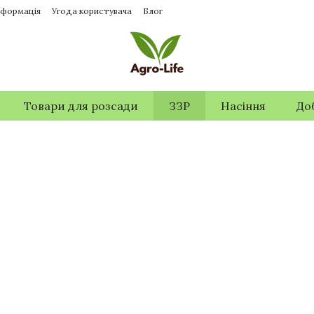
нформація
Угода користувача
Блог
Товари для розсади
ЗЗР
Насіння
До