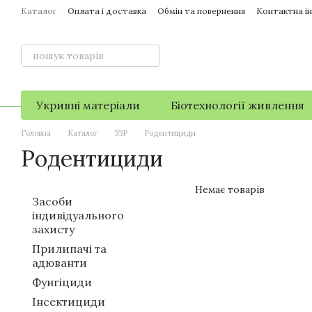
Перейти до основного контенту
Каталог
Оплата і доставка
Обмін та повернення
Контактна і
Укривні матеріали
Біотехнології живлення
Головна
Каталог
ЗЗР
Родентициди
Родентициди
Немає товарів
Засоби
індивідуального
захисту
Прилипачі та
адюванти
Фунгіциди
Інсектициди