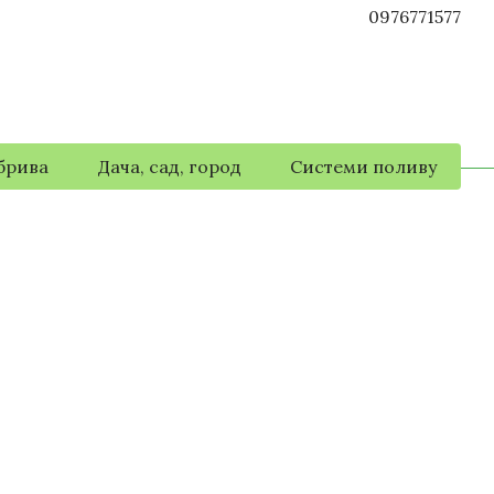
0976771577
брива
Дача, сад, город
Системи поливу