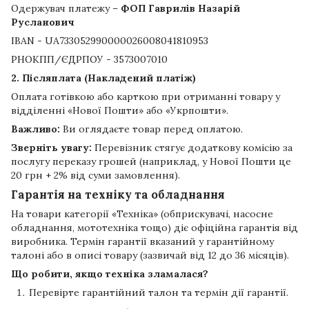
Одержувач платежу –
ФОП Гаврилів Назарій
Русланович
IBAN - UA733052990000026008041810953
РНОКПП/ЄДРПОУ - 3573007010
2. Післяплата (Накладений платіж)
Оплата готівкою або карткою при отриманні товару у
відділенні «Нової Пошти» або «Укрпошти».
Важливо:
Ви оглядаєте товар перед оплатою.
Зверніть увагу:
Перевізник стягує додаткову комісію за
послугу переказу грошей (наприклад, у Нової Пошти це
20 грн + 2% від суми замовлення).
Гарантія на техніку та обладнання
На товари категорії «Техніка» (обприскувачі, насосне
обладнання, мототехніка тощо) діє офіційна гарантія від
виробника. Термін гарантії вказаний у гарантійному
талоні або в описі товару (зазвичай від 12 до 36 місяців).
Що робити, якщо техніка зламалася?
Перевірте гарантійний талон та термін дії гарантії.