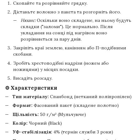
Скопайте та розрівняйте грядку.
Дістаньте волокно з пакета та розгорніть його.
Нюанс:
Оскільки воно складене, на ньому будуть
складки ("заломи"). Це нормально. Після
укладання на сонці під нагрівом воно
розрівняється за пару днів.
Закріпіть краї землею, камінням або П-подібними
скобами.
Зробіть хрестоподібні надрізи (ножем або
ножицями) у місцях посадки.
Висадіть розсаду.
⚙️ Характеристики
Тип матеріалу:
Спанбонд (нетканий поліпропілен)
Формат:
Фасований пакет (складене полотно)
Щільність:
50 г/м² (Мульчуюче)
Колір:
Чорний (Black)
УФ-стабілізація:
4% (термін служби 3 роки)