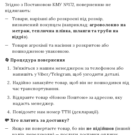
Згідно з Постановою КМУ №172, поверненню не
підлягають:
Товари, нарізані або розкроєні під розмір,
визначений покупцем (наприклад:
агроволокно на
метраж, теплична плівка, шланги та труби на
відріз
).
Товари агрохімії та насіння з розкритою або
пошкодженою упаковкою.
🔄 Процедура повернення
Зв'яжіться з нашим менеджером за телефоном або
напишіть у Viber/Telegram, щоб узгодити деталі.
Надійно запакуйте товар, щоб він не пошкодився під
час транспортування.
Відправте товар «Новою Поштою» за адресою, яку
надасть менеджер.
Повідомте нам номер ТТН (декларації).
💸 Хто платить за доставку?
Якщо ви повертаєте товар, бо він
не підійшов
(інший
колір, передумали) — послуги доставки оплачує