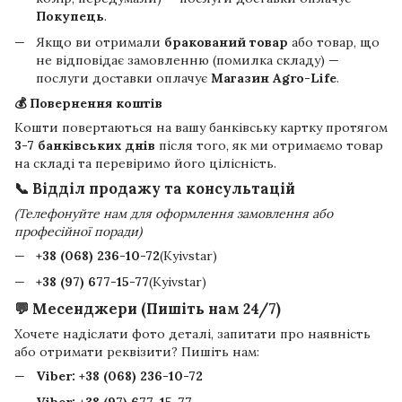
Покупець
.
Якщо ви отримали
бракований товар
або товар, що
не відповідає замовленню (помилка складу) —
послуги доставки оплачує
Магазин Agro-Life
.
💰 Повернення коштів
Кошти повертаються на вашу банківську картку протягом
3-7 банківських днів
після того, як ми отримаємо товар
на складі та перевіримо його цілісність.
📞 Відділ продажу та консультацій
(Телефонуйте нам для оформлення замовлення або
професійної поради)
+38 (068) 236-10-72
(Kyivstar)
+38 (97) 677-15-77
(Kyivstar)
💬 Месенджери (Пишіть нам 24/7)
Хочете надіслати фото деталі, запитати про наявність
або отримати реквізити? Пишіть нам:
Viber:
+38 (068) 236-10-72
Viber:
+38 (97) 677-15-77