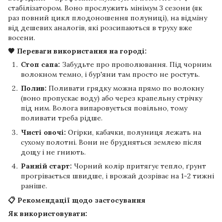
стабілізатором. Воно прослужить мінімум 3 сезони (як
раз повний цикл плодоношення полуниці), на відміну
від дешевих аналогів, які розсипаються в труху вже
восени.
🖤 Переваги використання на городі:
Стоп сапа:
Забудьте про прополювання. Під чорним
волокном темно, і бур'яни там просто не ростуть.
Полив:
Поливати грядку можна прямо по волокну
(воно пропускає воду) або через крапельну стрічку
під ним. Волога випаровується повільно, тому
поливати треба рідше.
Чисті овочі:
Огірки, кабачки, полуниця лежать на
сухому полотні. Вони не брудняться землею після
дощу і не гниють.
Ранній старт:
Чорний колір притягує тепло, ґрунт
прогрівається швидше, і врожай дозріває на 1-2 тижні
раніше.
📋 Рекомендації щодо застосування
Як використовувати: