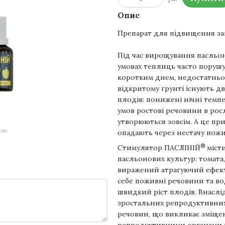
Опис
Препарат для підвищення зав
Під час вирощування пасльо
умовах теплиць часто поруш
коротким днем, недостатньо
відкритому ґрунті існують дв
плодів: понижені нічні темпе
умов ростові речовини в рос
утворюються зовсім. А це пр
гою
опадають через нестачу пож
®
Стимулятор ПАСЛІНІЙ
місти
пасльонових культур: томата
виражений атрагуючий ефект
себе поживні речовини та вод
швидкий ріст плодів. Внасл
зростальних репродуктивних
речовин, що викликає зміще