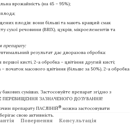
льна врожайність (на 45 – 95%);
 плода;
щених плодів: вони більші та мають кращий смак
у сухої речовини (BRIX), цукрів, мікроелементів та
 препарату:
у.Оптимальний результат дає дворазова обробка:
ня першої кисті, 2-а обробка – цвітіння другий кисті;
а – початок масового цвітіння (більше за 50%), 2-а обробка
 бакових сумішах. Застосовуйте препарат згідно з
ЙТЕ ПЕРЕВИЩЕННЯ ЗАЗНАЧЕНОГО ДОЗУВАННЯ!
®
зчин препарату ПАСЛІНІЙ
можна застосовувати
берігає свою активність.
антія
Повернення
Консультація