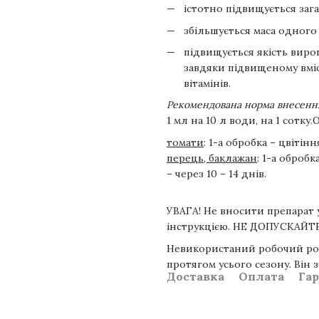
істотно підвищується зага
збільшується маса одного
підвищується якість виро
завдяки підвищеному вміст
вітамінів.
Рекомендована норма внесення
1 мл на 10 л води, на 1 сотк
томати
: 1-а обробка – цвітін
перець, баклажан
: 1-а обробк
– через 10 – 14 днів.
УВАГА! Не вносити препарат у
інструкцією. НЕ ДОПУСКА
Невикористаний робочий ро
протягом усього сезону. Він з
Доставка
Оплата
Гар