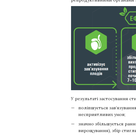
репродуктивними органами н
У результаті застосування с
поліпшується зав’язування
несприятливих умов;
значно збільшується ранн
вирощування), збір стигли