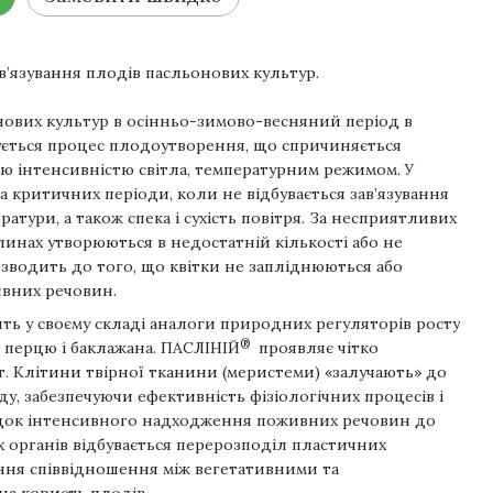
’язування плодів пасльонових культур.
нових культур в осінньо-зимово-весняний період в
ується процес плодоутворення, що спричиняється
ю інтенсивністю світла, температурним режимом. У
а критичних періоди, коли не відбувається зав’язування
ратури, а також спека і сухість повітря. За несприятливих
линах утворюються в недостатній кількості або не
изводить до того, що квітки не запліднюються або
ивних речовин.
ть у своєму складі аналоги природних регуляторів росту
®
, перцю і баклажана. ПАСЛІНІЙ
проявляє чітко
. Клітини твірної тканини (меристеми) «залучають» до
у, забезпечуючи ефективність фізіологічних процесів і
ідок інтенсивного надходження поживних речовин до
 органів відбувається перерозподіл пластичних
ння співвідношення між вегетативними та