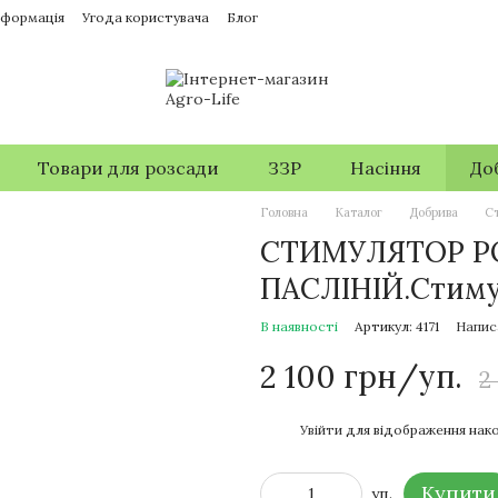
нформація
Угода користувача
Блог
Товари для розсади
ЗЗР
Насіння
До
Головна
Каталог
Добрива
С
СТИМУЛЯТОР Р
ПАСЛІНІЙ.Стиму
В наявності
Артикул: 4171
Напис
2 100 грн/уп.
2
%
Увійти
для відображення нако
Купити
уп.