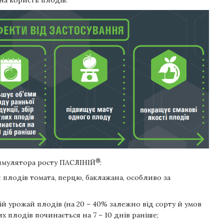
а користь плодів.
®
тимулятора росту ПАСЛІНІЙ
:
 плодів томата, перцю, баклажана, особливо за
ій урожай плодів (на 20 – 40% залежно від сорту й умов
х плодів починається на 7 – 10 днів раніше;