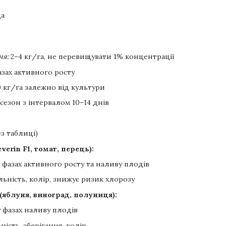
а
ня:
2–4 кг/га, не перевищувати 1% концентрації
фазах активного росту
 кг/га залежно від культури
 сезон з інтервалом 10–14 днів
ез таблиці)
verin F1, томат, перець):
у фазах активного росту та наливу плодів
ьність, колір, знижує ризик хлорозу
 (яблуня, виноград, полуниця):
у фазах наливу плодів
ість, зберігання, колір