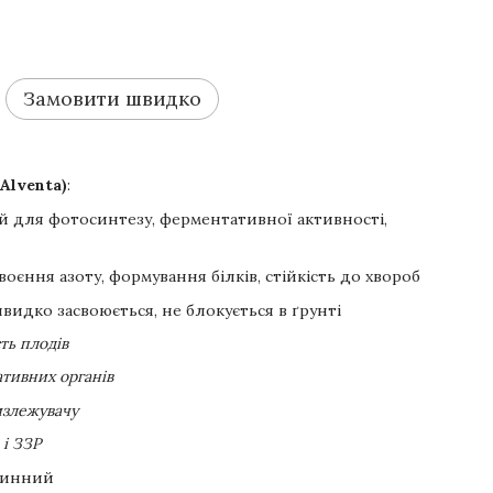
Замовити швидко
Alventa)
:
 для фотосинтезу, ферментативної активності,
оєння азоту, формування білків, стійкість до хвороб
видко засвоюється, не блокується в ґрунті
ть плодів
тивних органів
излежувачу
 і ЗЗР
чинний