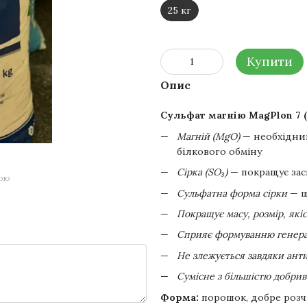
25 кг
Купити
Опис
Сульфат магнію MagPlon 7 (
Магній (MgO)
— необхідний
білкового обміну
Сірка (SO₃)
— покращує засв
гою
Сульфатна форма сірки
— ш
Покращує масу, розмір, якіс
Сприяє формуванню генера
Не злежується завдяки ант
Сумісне з більшістю добрив
Форма:
порошок, добре роз