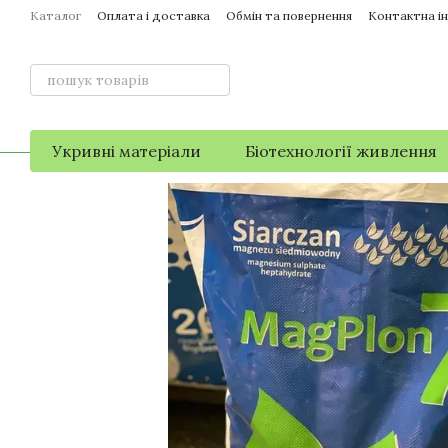
Перейти до основного контенту
Каталог
Оплата і доставка
Обмін та повернення
Контактна і
Укривні матеріали
Біотехнології живлення