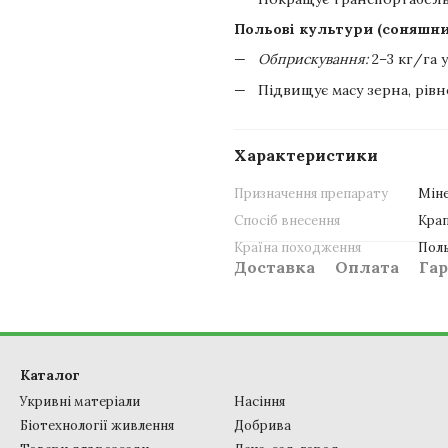
Польові культури (соняшни
Обприскування:
2–3 кг/га 
Підвищує масу зерна, рів
Характеристики
Призначення препарату
Міне
Спосіб внесення
Крап
Країна походження
Пол
Доставка
Оплата
Гар
Каталог
Укривні матеріали
Насіння
Біотехнології живлення
Добрива