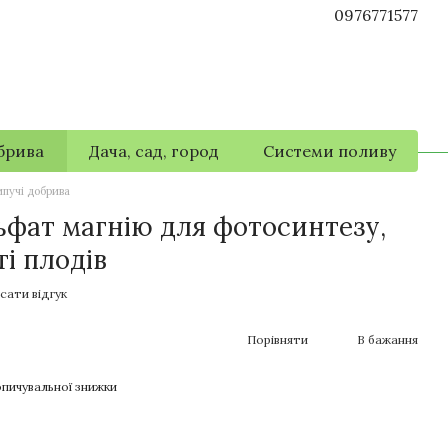
0976771577
брива
Дача, сад, город
Системи поливу
пучі добрива
ьфат магнію для фотосинтезу,
ті плодів
сати відгук
Порівняти
В бажання
пичувальної знижки