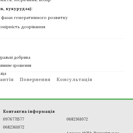
к, кукурудза):
у фазах генеративного розвитку
номірність дозрівання
ральні добрива
линне зрошення
ьща
антія
Повернення
Консультація
Контактна інформація
0976771577
0682361072
0682361072
Адреса: 48756, Тернопільська