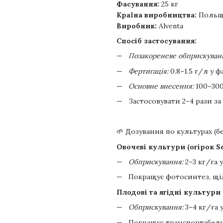
Фасування:
25 кг
Країна виробництва:
Польщ
Виробник:
Alventa
Спосіб застосування:
Позакореневе обприскуван
Фертигація:
0.8–1.5 г/л у 
Основне внесення:
100–300
Застосовувати 2–4 рази за
🌱 Дозування по культурах (б
Овочеві культури (огірок Se
Обприскування:
2–3 кг/га 
Покращує фотосинтез, щіл
Плодові та ягідні культури
Обприскування:
3–4 кг/га 
Покращує транспортабельн