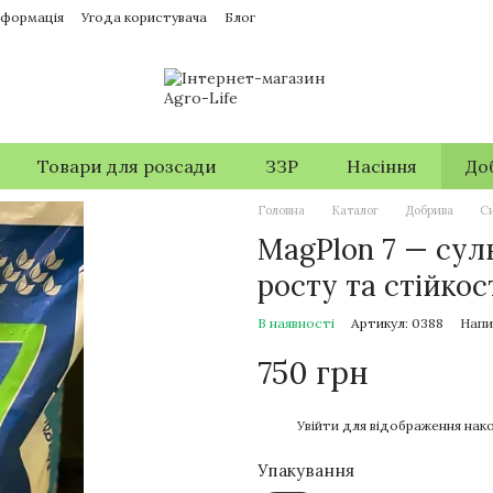
нформація
Угода користувача
Блог
Товари для розсади
ЗЗР
Насіння
До
Головна
Каталог
Добрива
Си
MagPlon 7 — сул
росту та стійкос
В наявності
Артикул: 0388
Напи
750 грн
%
Увійти
для відображення нако
Упакування