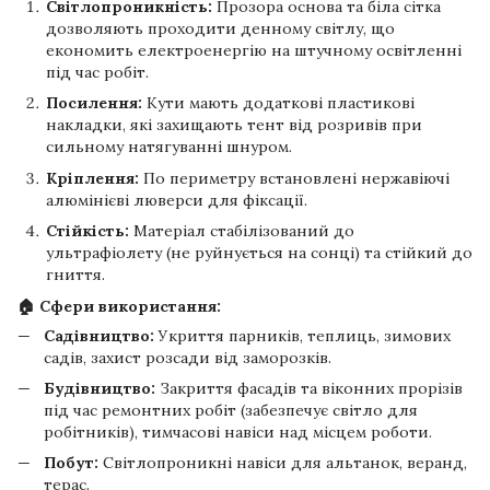
Світлопроникність:
Прозора основа та біла сітка
дозволяють проходити денному світлу, що
економить електроенергію на штучному освітленні
під час робіт.
Посилення:
Кути мають додаткові пластикові
накладки, які захищають тент від розривів при
сильному натягуванні шнуром.
Кріплення:
По периметру встановлені нержавіючі
алюмінієві люверси для фіксації.
Стійкість:
Матеріал стабілізований до
ультрафіолету (не руйнується на сонці) та стійкий до
гниття.
🏠 Сфери використання:
Садівництво:
Укриття парників, теплиць, зимових
садів, захист розсади від заморозків.
Будівництво:
Закриття фасадів та віконних прорізів
під час ремонтних робіт (забезпечує світло для
робітників), тимчасові навіси над місцем роботи.
Побут:
Світлопроникні навіси для альтанок, веранд,
терас.