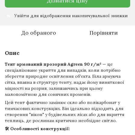
Дізнатися ціну
Увійти
для відображення накопичувальної знижки
%
До обраного
Порівняти
Опис
Тент армований прозорий Agreen 90 г/м²
— це
спеціалізоване укриття для випадків, коли потрібно
зберегти природне освітлення об'єкта. Біла армуюча
сітка, впаяна в структуру тенту, надає йому виняткової
міцності на розрив, залишаючись при цьому
малопомітною для сонячних променів.
Цей тент фактично замінює скло або полікарбонат у
тимчасових конструкціях. Він ідеально підходить для
створення "вікон" у будівельних лісах або для вкриття
теплиць, де рослинам критично необхідне світло.
🛠 Особливості конструкції: