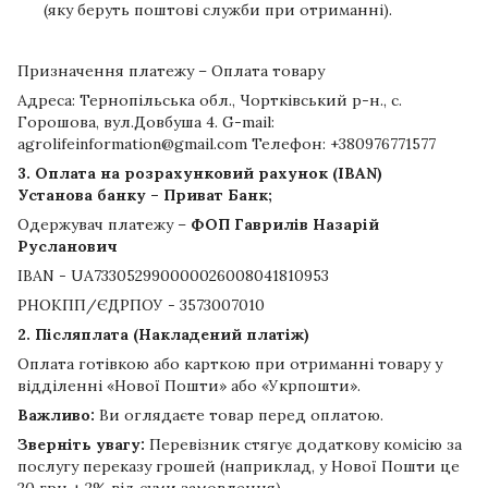
(яку беруть поштові служби при отриманні).
Призначення платежу – Оплата товару
Адреса: Тернопільська обл., Чортківський р-н., с.
Горошова, вул.Довбуша 4. G-mail:
agrolifeinformation@gmail.com Телефон: +380976771577
3. Оплата на розрахунковий рахунок (IBAN)
Установа банку – Приват Банк;
Одержувач платежу –
ФОП Гаврилів Назарій
Русланович
IBAN - UA733052990000026008041810953
РНОКПП/ЄДРПОУ - 3573007010
2. Післяплата (Накладений платіж)
Оплата готівкою або карткою при отриманні товару у
відділенні «Нової Пошти» або «Укрпошти».
Важливо:
Ви оглядаєте товар перед оплатою.
Зверніть увагу:
Перевізник стягує додаткову комісію за
послугу переказу грошей (наприклад, у Нової Пошти це
20 грн + 2% від суми замовлення).