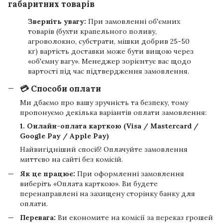
габаритних товарів
Зверніть увагу:
При замовленні об'ємних
товарів (бухти крапельного поливу,
агроволокно, субстрати, мішки добрив 25-50
кг) вартість доставки може бути вищою через
«об'ємну вагу». Менеджер зорієнтує вас щодо
вартості під час підтвердження замовлення.
💳 Способи оплати
Ми дбаємо про вашу зручність та безпеку, тому
пропонуємо декілька варіантів оплати замовлення:
1. Онлайн-оплата карткою (Visa / Mastercard /
Google Pay / Apple Pay)
Найвигідніший спосіб! Оплачуйте замовлення
миттєво на сайті без комісій.
Як це працює:
При оформленні замовлення
виберіть «Оплата карткою». Ви будете
перенаправлені на захищену сторінку банку для
оплати.
Перевага:
Ви економите на комісії за переказ грошей