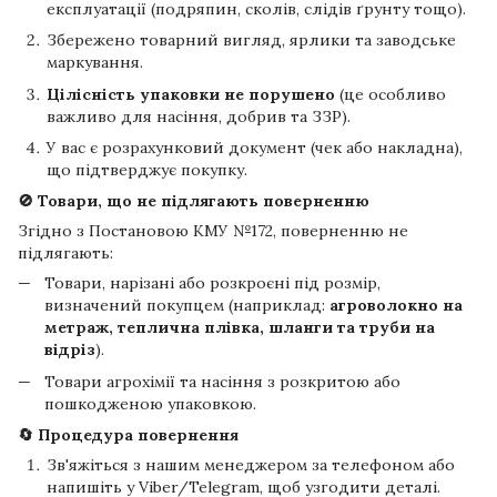
експлуатації (подряпин, сколів, слідів ґрунту тощо).
Збережено товарний вигляд, ярлики та заводське
маркування.
Цілісність упаковки не порушено
(це особливо
важливо для насіння, добрив та ЗЗР).
У вас є розрахунковий документ (чек або накладна),
що підтверджує покупку.
🚫 Товари, що не підлягають поверненню
Згідно з Постановою КМУ №172, поверненню не
підлягають:
Товари, нарізані або розкроєні під розмір,
визначений покупцем (наприклад:
агроволокно на
метраж, теплична плівка, шланги та труби на
відріз
).
Товари агрохімії та насіння з розкритою або
пошкодженою упаковкою.
🔄 Процедура повернення
Зв'яжіться з нашим менеджером за телефоном або
напишіть у Viber/Telegram, щоб узгодити деталі.