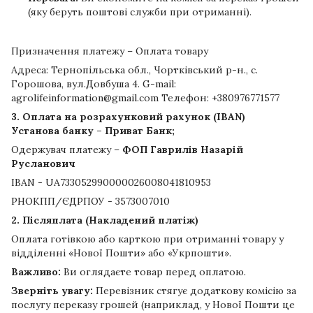
(яку беруть поштові служби при отриманні).
Призначення платежу – Оплата товару
Адреса: Тернопільська обл., Чортківський р-н., с.
Горошова, вул.Довбуша 4. G-mail:
agrolifeinformation@gmail.com Телефон: +380976771577
3. Оплата на розрахунковий рахунок (IBAN)
Установа банку – Приват Банк;
Одержувач платежу –
ФОП Гаврилів Назарій
Русланович
IBAN - UA733052990000026008041810953
РНОКПП/ЄДРПОУ - 3573007010
2. Післяплата (Накладений платіж)
Оплата готівкою або карткою при отриманні товару у
відділенні «Нової Пошти» або «Укрпошти».
Важливо:
Ви оглядаєте товар перед оплатою.
Зверніть увагу:
Перевізник стягує додаткову комісію за
послугу переказу грошей (наприклад, у Нової Пошти це