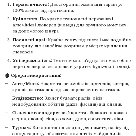
Герметичність:
Двостороння ламінація гарантує
100% захист від протікання.
Кріплення:
По краях встановлені нержавіючі
алюмінієві люверси (кільця) для зручного монтажу
за допомогою шнура.
Посилені краї:
Крайка тенту підігнута і має подвійну
товщину, що запобігає розривам у місцях кріплення
люверсів.
Універсальність:
Тенти можна з'єднувати між собою
через люверси, створюючи укриття будь-якої площі.
🏠 Сфери використання:
Авто/Мото:
Накриття автомобілів, причепів, катерів,
кузовів вантажівок під час перевезення вантажів.
Будівництво:
Захист будматеріалів, лісів,
недобудованих об'єктів (дахів, фасадів) від опадів.
Сільське господарство:
Укриття зібраного врожаю
(зерна, овочів), сіна, соломи, дров, сільгосптехніки.
Туризм:
Використання як дна для намету, навісу від
сонця та дощу, облаштування літніх майданчиків.