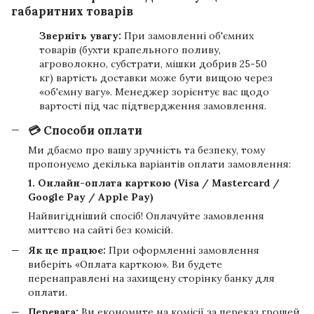
габаритних товарів
Зверніть увагу:
При замовленні об'ємних
товарів (бухти крапельного поливу,
агроволокно, субстрати, мішки добрив 25-50
кг) вартість доставки може бути вищою через
«об'ємну вагу». Менеджер зорієнтує вас щодо
вартості під час підтвердження замовлення.
💳 Способи оплати
Ми дбаємо про вашу зручність та безпеку, тому
пропонуємо декілька варіантів оплати замовлення:
1. Онлайн-оплата карткою (Visa / Mastercard /
Google Pay / Apple Pay)
Найвигідніший спосіб! Оплачуйте замовлення
миттєво на сайті без комісій.
Як це працює:
При оформленні замовлення
виберіть «Оплата карткою». Ви будете
перенаправлені на захищену сторінку банку для
оплати.
Перевага:
Ви економите на комісії за переказ грошей