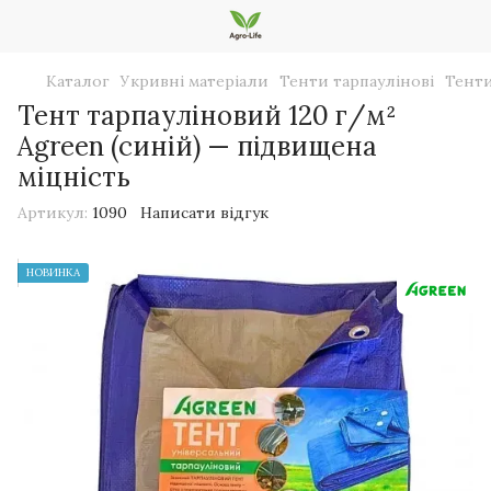
Каталог
Укривні матеріали
Тенти тарпаулінові
Тенти
Тент тарпауліновий 120 г/м²
Agreen (синій) — підвищена
міцність
Артикул:
1090
Написати відгук
НОВИНКА