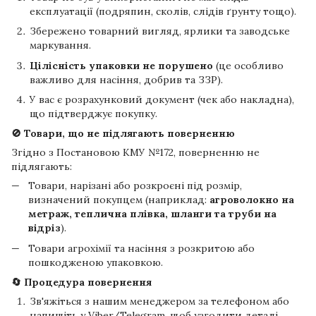
експлуатації (подряпин, сколів, слідів ґрунту тощо).
Збережено товарний вигляд, ярлики та заводське
маркування.
Цілісність упаковки не порушено
(це особливо
важливо для насіння, добрив та ЗЗР).
У вас є розрахунковий документ (чек або накладна),
що підтверджує покупку.
🚫 Товари, що не підлягають поверненню
Згідно з Постановою КМУ №172, поверненню не
підлягають:
Товари, нарізані або розкроєні під розмір,
визначений покупцем (наприклад:
агроволокно на
метраж, теплична плівка, шланги та труби на
відріз
).
Товари агрохімії та насіння з розкритою або
пошкодженою упаковкою.
🔄 Процедура повернення
Зв'яжіться з нашим менеджером за телефоном або
напишіть у Viber/Telegram, щоб узгодити деталі.