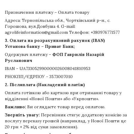
Призначення платежу – Оплата товару
Адреса: Тернопільська обл., Чортківський р-н., с.
Горошова, вул.Довбуша 4. G-mail:
agrolifeinformation@gmail.com Телефон: +380976771577
3. Оплата на розрахунковий рахунок (IBAN)
Установа банку – Приват Банк;
Одержувач платежу –
ФОП Гаврилів Назарій
Русланович
IBAN - UA733052990000026008041810953
РНОКПП/ЄДРПОУ - 3573007010
2. Післяплата (Накладений платіж)
Оплата готівкою або карткою при отриманні товару у
відділенні «Нової Пошти» або «Укрпошти».
Важливо:
Ви оглядаєте товар перед оплатою.
Зверніть увагу:
Перевізник стягує додаткову комісію за
послугу переказу грошей (наприклад, у Нової Пошти це
20 грн + 2% від суми замовлення).