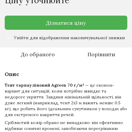
Ціну уточнюйте
Дізнатися ціну
Увійти
для відображення накопичувальної знижки
%
До обраного
Порівняти
Опис
Тент тарпауліновий Agreen 70 г/м²
— це економ-
варіант для ситуацій, коли потрібне швидке та
недороге укриття. Завдяки мінімальній щільності, він
дуже легкий (наприклад, тент 2х3 м важить менше 0.5
кг), що робить його ідеальним супутником у походах або
для екстреного накриття речей.
Сріблястий колір обрано не випадково: він ефективно
відбиває сонячні промені, запобігаючи перегріванню