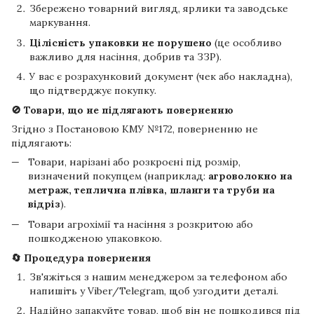
Збережено товарний вигляд, ярлики та заводське
маркування.
Цілісність упаковки не порушено
(це особливо
важливо для насіння, добрив та ЗЗР).
У вас є розрахунковий документ (чек або накладна),
що підтверджує покупку.
🚫 Товари, що не підлягають поверненню
Згідно з Постановою КМУ №172, поверненню не
підлягають:
Товари, нарізані або розкроєні під розмір,
визначений покупцем (наприклад:
агроволокно на
метраж, теплична плівка, шланги та труби на
відріз
).
Товари агрохімії та насіння з розкритою або
пошкодженою упаковкою.
🔄 Процедура повернення
Зв'яжіться з нашим менеджером за телефоном або
напишіть у Viber/Telegram, щоб узгодити деталі.
Надійно запакуйте товар, щоб він не пошкодився під