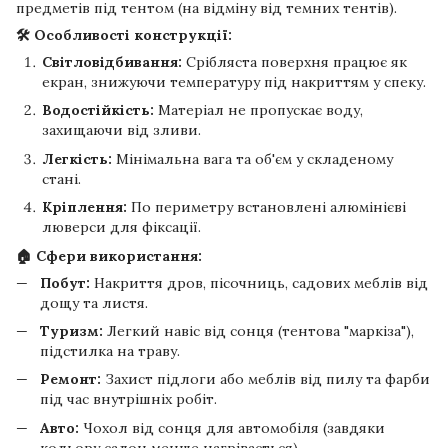
предметів під тентом (на відміну від темних тентів).
🛠 Особливості конструкції:
Світловідбивання:
Срібляста поверхня працює як
екран, знижуючи температуру під накриттям у спеку.
Водостійкість:
Матеріал не пропускає воду,
захищаючи від зливи.
Легкість:
Мінімальна вага та об'єм у складеному
стані.
Кріплення:
По периметру встановлені алюмінієві
люверси для фіксації.
🏠 Сфери використання:
Побут:
Накриття дров, пісочниць, садових меблів від
дощу та листя.
Туризм:
Легкий навіс від сонця (тентова "маркіза"),
підстилка на траву.
Ремонт:
Захист підлоги або меблів від пилу та фарби
під час внутрішніх робіт.
Авто:
Чохол від сонця для автомобіля (завдяки
кольору салон менше нагрівається).