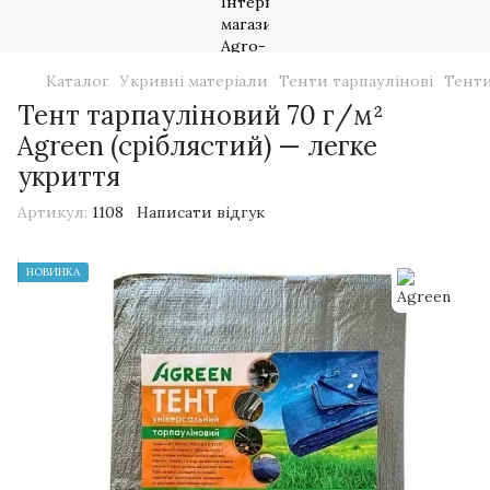
Каталог
Укривні матеріали
Тенти тарпаулінові
Тенти
Тент тарпауліновий 70 г/м²
Agreen (сріблястий) — легке
укриття
Артикул:
1108
Написати відгук
НОВИНКА