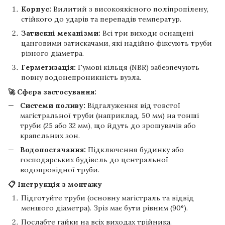
Корпус:
Вилитий з високоякісного поліпропілену,
стійкого до ударів та перепадів температур.
Затискні механізми:
Всі три виходи оснащені
цанговими затискачами, які надійно фіксують труби
різного діаметра.
Герметизація:
Гумові кільця (NBR) забезпечують
повну водонепроникність вузла.
🚀 Сфера застосування:
Системи поливу:
Відгалуження від товстої
магістральної труби (наприклад, 50 мм) на тонші
труби (25 або 32 мм), що йдуть до зрошувачів або
крапельних зон.
Водопостачання:
Підключення будинку або
господарських будівель до центральної
водопровідної труби.
📋 Інструкція з монтажу
Підготуйте труби (основну магістраль та відвід
меншого діаметра). Зріз має бути рівним (90°).
Послабте гайки на всіх виходах трійника.