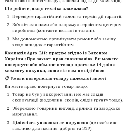
талоні або в описі товару (зазвичай від 12 до 36 місяців).
Що робити, якщо техніка зламалася?
Перевірте гарантійний талон та термін дії гарантії.
Зв'яжіться з нами або напряму з сервісним центром
виробника (контакти вказані в талоні).
Ми допоможемо організувати ремонт або заміну,
якщо випадок є гарантійним.
Компанія
Agro-Life
працює згідно із Законом
України «Про захист прав споживачів». Ви можете
повернути або обміняти товар протягом
14 днів
з
моменту покупки, якщо він вам не підійшов.
📋 Умови повернення товару належної якості
Ви маєте право повернути товар, якщо:
Товар не був у використанні і не має слідів
експлуатації (подряпин, сколів, слідів ґрунту тощо).
Збережено товарний вигляд, ярлики та заводське
маркування.
Цілісність упаковки не порушено
(це особливо
важливо для насіння, добрив та ЗЗР).