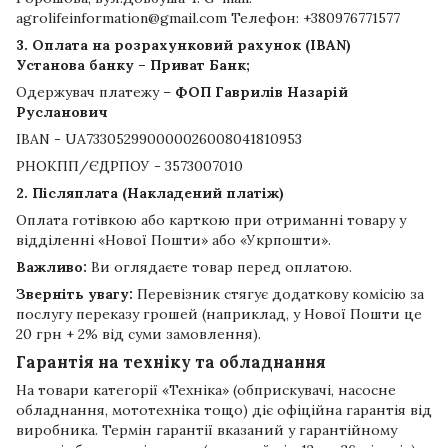
agrolifeinformation@gmail.com Телефон: +380976771577
3. Оплата на розрахунковий рахунок (IBAN)
Установа банку – Приват Банк;
Одержувач платежу –
ФОП Гаврилів Назарій
Русланович
IBAN - UA733052990000026008041810953
РНОКПП/ЄДРПОУ - 3573007010
2. Післяплата (Накладений платіж)
Оплата готівкою або карткою при отриманні товару у
відділенні «Нової Пошти» або «Укрпошти».
Важливо:
Ви оглядаєте товар перед оплатою.
Зверніть увагу:
Перевізник стягує додаткову комісію за
послугу переказу грошей (наприклад, у Нової Пошти це
20 грн + 2% від суми замовлення).
Гарантія на техніку та обладнання
На товари категорії «Техніка» (обприскувачі, насосне
обладнання, мототехніка тощо) діє офіційна гарантія від
виробника. Термін гарантії вказаний у гарантійному