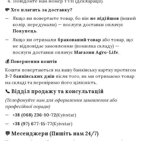
Повідомте нам номер ТТН (декларації).
💸 Хто платить за доставку?
Якщо ви повертаєте товар, бо він
не підійшов
(інший
колір, передумали) — послуги доставки оплачує
Покупець
.
Якщо ви отримали
бракований товар
або товар, що
не відповідає замовленню (помилка складу) —
послуги доставки оплачує
Магазин Agro-Life
.
💰 Повернення коштів
Кошти повертаються на вашу банківську картку протягом
3-7 банківських днів
після того, як ми отримаємо товар
на складі та перевіримо його цілісність.
📞 Відділ продажу та консультацій
(Телефонуйте нам для оформлення замовлення або
професійної поради)
+38 (068) 236-10-72
(Kyivstar)
+38 (97) 677-15-77
(Kyivstar)
💬 Месенджери (Пишіть нам 24/7)