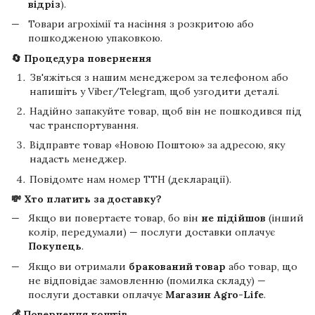
відріз
).
Товари агрохімії та насіння з розкритою або
пошкодженою упаковкою.
🔄 Процедура повернення
Зв'яжіться з нашим менеджером за телефоном або
напишіть у Viber/Telegram, щоб узгодити деталі.
Надійно запакуйте товар, щоб він не пошкодився під
час транспортування.
Відправте товар «Новою Поштою» за адресою, яку
надасть менеджер.
Повідомте нам номер ТТН (декларації).
💸 Хто платить за доставку?
Якщо ви повертаєте товар, бо він
не підійшов
(інший
колір, передумали) — послуги доставки оплачує
Покупець
.
Якщо ви отримали
бракований товар
або товар, що
не відповідає замовленню (помилка складу) —
послуги доставки оплачує
Магазин Agro-Life
.
💰 Повернення коштів