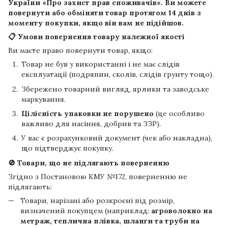
України «Про захист прав споживачів». Ви можете
повернути або обміняти товар протягом
14 днів
з
моменту покупки, якщо він вам не підійшов.
📋 Умови повернення товару належної якості
Ви маєте право повернути товар, якщо:
Товар не був у використанні і не має слідів
експлуатації (подряпин, сколів, слідів ґрунту тощо).
Збережено товарний вигляд, ярлики та заводське
маркування.
Цілісність упаковки не порушено
(це особливо
важливо для насіння, добрив та ЗЗР).
У вас є розрахунковий документ (чек або накладна),
що підтверджує покупку.
🚫 Товари, що не підлягають поверненню
Згідно з Постановою КМУ №172, поверненню не
підлягають:
Товари, нарізані або розкроєні під розмір,
визначений покупцем (наприклад:
агроволокно на
метраж, теплична плівка, шланги та труби на