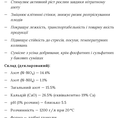
Стимулює активний ріст рослин завдяки нітратному
азоту
Зміцнює клітинні стінки, знижує ризик розтріскування
плодів
Покращує лежкість, транспортабельність і товарну якість
продукції
Підвищує стійкість до стресів, посухи, температурних
коливань
Сумісне з усіма добривами, крім фосфатних і сульфатних
у бакових сумішах
Склад (декларований):
Азот (N-NO₃) — 14.4%
Азот (N-NH₄) — 1.1%
Загальний азот — 15.5%
Кальцій (CaO) — 26.5% (еквівалентно 19% Ca)
pH (1% розчин) — близько 5.5
Розчинність — 1200 г/л при 20 °C
Форма — дрібні гранули