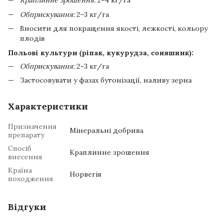
Краплинне зрошення:
2–4 кг/га
Обприскування:
2–3 кг/га
Вносити для покращення якості, лежкості, кольору
плодів
Польові культури (ріпак, кукурудза, соняшник):
Обприскування:
2–3 кг/га
Застосовувати у фазах бутонізації, наливу зерна
Характеристики
Призначення
Мінеральні добрива
препарату
Спосіб
Краплинне зрошення
внесення
Країна
Норвегія
походження
Відгуки