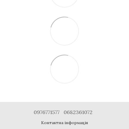
0976771577
0682361072
Контактна інформація