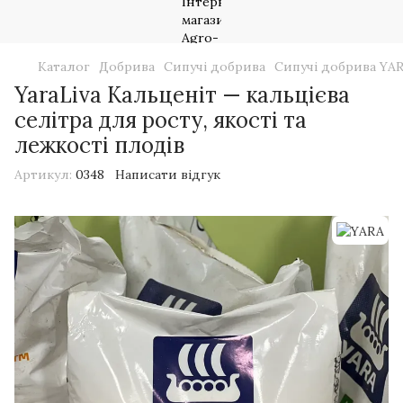
Каталог
Добрива
Сипучі добрива
Сипучі добрива YA
YaraLiva Кальценіт — кальцієва
селітра для росту, якості та
лежкості плодів
Артикул:
0348
Написати відгук