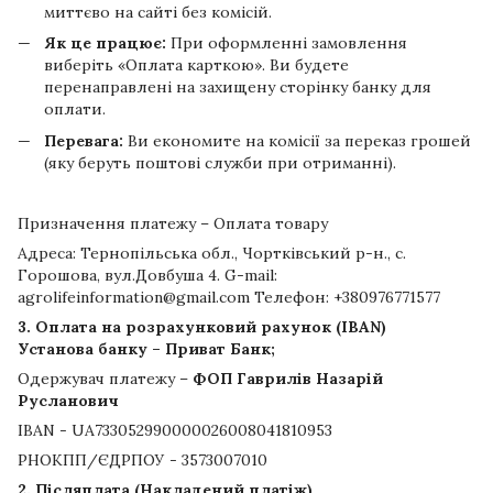
миттєво на сайті без комісій.
Як це працює:
При оформленні замовлення
виберіть «Оплата карткою». Ви будете
перенаправлені на захищену сторінку банку для
оплати.
Перевага:
Ви економите на комісії за переказ грошей
(яку беруть поштові служби при отриманні).
Призначення платежу – Оплата товару
Адреса: Тернопільська обл., Чортківський р-н., с.
Горошова, вул.Довбуша 4. G-mail:
agrolifeinformation@gmail.com Телефон: +380976771577
3. Оплата на розрахунковий рахунок (IBAN)
Установа банку – Приват Банк;
Одержувач платежу –
ФОП Гаврилів Назарій
Русланович
IBAN - UA733052990000026008041810953
РНОКПП/ЄДРПОУ - 3573007010
2. Післяплата (Накладений платіж)