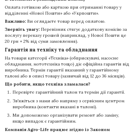
Оплата готівкою або карткою при отриманні товару у
відділенні «Нової Пошти» або «Укрпошти».
Важливо:
Ви оглядаєте товар перед оплатою.
Зверніть увагу:
Перевізник стягує додаткову комісію за
послугу переказу грошей (наприклад, у Нової Пошти це
20 грн + 2% від суми замовлення).
Гарантія на техніку та обладнання
На товари категорії «Техніка» (обприскувачі, насосне
обладнання, мототехніка тощо) діє офіційна гарантія від
виробника. Термін гарантії вказаний у гарантійному
талоні або в описі товару (зазвичай від 12 до 36 місяців).
Що робити, якщо техніка зламалася?
Перевірте гарантійний талон та термін дії гарантії.
Зв'яжіться з нами або напряму з сервісним центром
виробника (контакти вказані в талоні).
Ми допоможемо організувати ремонт або заміну,
якщо випадок є гарантійним.
Компанія
Agro-Life
працює згідно із Законом