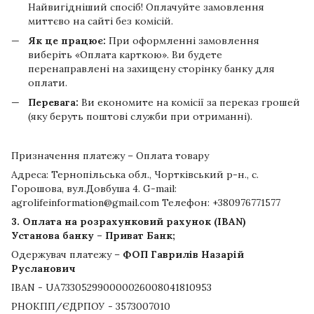
Найвигідніший спосіб! Оплачуйте замовлення
миттєво на сайті без комісій.
Як це працює:
При оформленні замовлення
виберіть «Оплата карткою». Ви будете
перенаправлені на захищену сторінку банку для
оплати.
Перевага:
Ви економите на комісії за переказ грошей
(яку беруть поштові служби при отриманні).
Призначення платежу – Оплата товару
Адреса: Тернопільська обл., Чортківський р-н., с.
Горошова, вул.Довбуша 4. G-mail:
agrolifeinformation@gmail.com Телефон: +380976771577
3. Оплата на розрахунковий рахунок (IBAN)
Установа банку – Приват Банк;
Одержувач платежу –
ФОП Гаврилів Назарій
Русланович
IBAN - UA733052990000026008041810953
РНОКПП/ЄДРПОУ - 3573007010