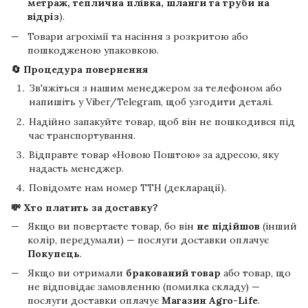
метраж, теплична плівка, шланги та труби на
відріз
).
Товари агрохімії та насіння з розкритою або
пошкодженою упаковкою.
🔄 Процедура повернення
Зв'яжіться з нашим менеджером за телефоном або
напишіть у Viber/Telegram, щоб узгодити деталі.
Надійно запакуйте товар, щоб він не пошкодився під
час транспортування.
Відправте товар «Новою Поштою» за адресою, яку
надасть менеджер.
Повідомте нам номер ТТН (декларації).
💸 Хто платить за доставку?
Якщо ви повертаєте товар, бо він
не підійшов
(інший
колір, передумали) — послуги доставки оплачує
Покупець
.
Якщо ви отримали
бракований товар
або товар, що
не відповідає замовленню (помилка складу) —
послуги доставки оплачує
Магазин Agro-Life
.