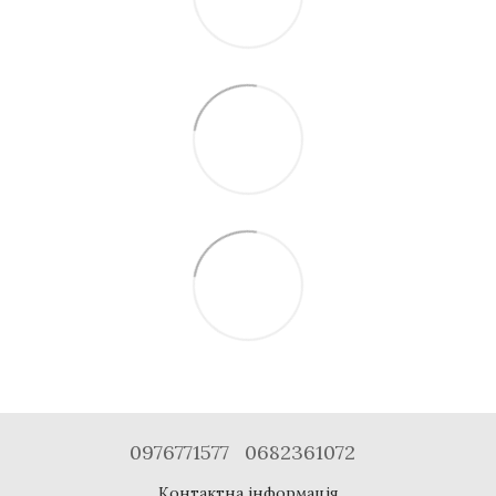
0976771577
0682361072
Контактна інформація