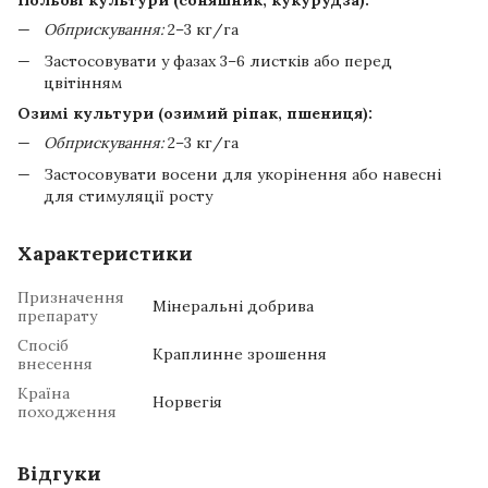
Польові культури (соняшник, кукурудза):
Обприскування:
2–3 кг/га
Застосовувати у фазах 3–6 листків або перед
цвітінням
Озимі культури (озимий ріпак, пшениця):
Обприскування:
2–3 кг/га
Застосовувати восени для укорінення або навесні
для стимуляції росту
Характеристики
Призначення
Мінеральні добрива
препарату
Спосіб
Краплинне зрошення
внесення
Країна
Норвегія
походження
Відгуки