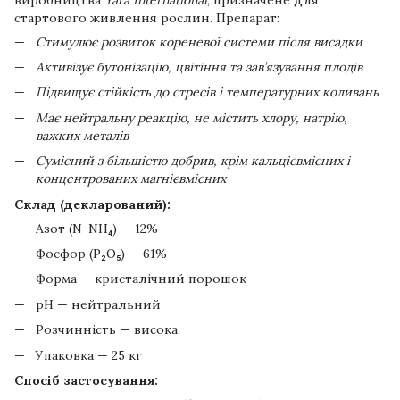
стартового живлення рослин. Препарат:
Стимулює розвиток кореневої системи після висадки
Активізує бутонізацію, цвітіння та зав’язування плодів
Підвищує стійкість до стресів і температурних коливань
Має нейтральну реакцію, не містить хлору, натрію,
важких металів
Сумісний з більшістю добрив, крім кальцієвмісних і
концентрованих магнієвмісних
Склад (декларований):
Азот (N-NH₄) — 12%
Фосфор (P₂O₅) — 61%
Форма — кристалічний порошок
pH — нейтральний
Розчинність — висока
Упаковка — 25 кг
Спосіб застосування: