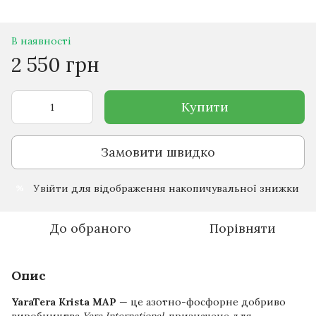
В наявності
2 550 грн
Купити
Замовити швидко
Увійти
для відображення накопичувальної знижки
%
До обраного
Порівняти
Опис
YaraTera Krista MAP
— це азотно-фосфорне добриво
виробництва
Yara International
, призначене для