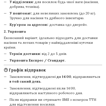
У відділення:
для посилок будь-якої ваги (насіння,
добрива, техніка).
У поштомат:
для невеликих замовлень (до 20 кг).
Зручно для насіння та дрібного інвентарю.
Кур'єром за адресою:
доставка «до дверей».
2. Укрпошта
Економний варіант, ідеально підходить для доставки
насіння та легких товарів у найвіддаленіші куточки
країни.
Термін доставки:
від 2 до 5 днів.
Укрпошта Експрес / Стандарт.
🕒 Графік відправок
Замовлення, підтверджені
до 14:00
, відправляються
в той самий день
.
Замовлення, підтверджені після 14:00,
відправляються наступного робочого дня.
Після відправки ви отримаєте SMS з номером ТТН
для відстеження посилки.