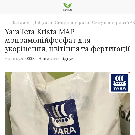
Каталог
Добрива
Сипучі добрива
Сипучі добрива YA
YaraTera Krista MAP —
моноамонійфосфат для
укорінення, цвітіння та фертигації
Артикул:
0338
Написати відгук