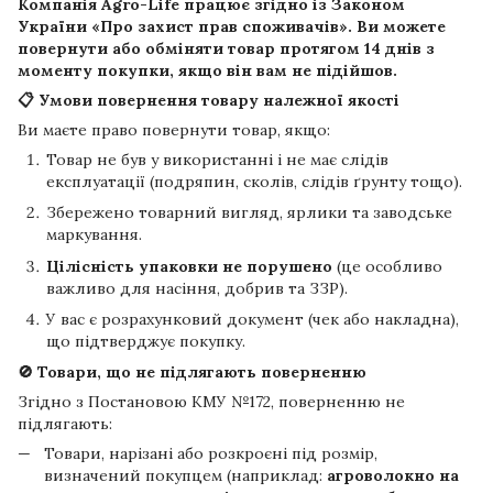
Компанія
Agro-Life
працює згідно із Законом
України «Про захист прав споживачів». Ви можете
повернути або обміняти товар протягом
14 днів
з
моменту покупки, якщо він вам не підійшов.
📋 Умови повернення товару належної якості
Ви маєте право повернути товар, якщо:
Товар не був у використанні і не має слідів
експлуатації (подряпин, сколів, слідів ґрунту тощо).
Збережено товарний вигляд, ярлики та заводське
маркування.
Цілісність упаковки не порушено
(це особливо
важливо для насіння, добрив та ЗЗР).
У вас є розрахунковий документ (чек або накладна),
що підтверджує покупку.
🚫 Товари, що не підлягають поверненню
Згідно з Постановою КМУ №172, поверненню не
підлягають:
Товари, нарізані або розкроєні під розмір,
визначений покупцем (наприклад:
агроволокно на