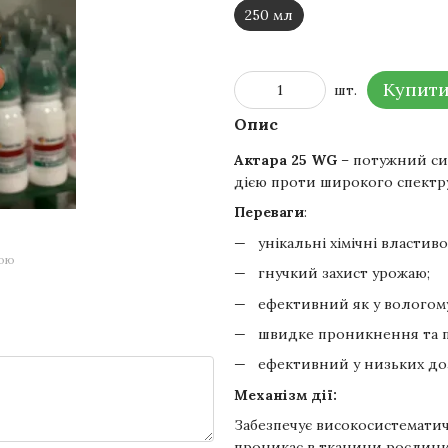
250 мл
Купит
шт.
Опис
Актара 25 WG
– потужний с
дією проти широкого спектру
Переваги
:
унікальні хімічні власти
гою
гнучкий захист урожаю;
ефективний як у вологому,
швидке проникнення та п
ефективний у низьких доз
Механізм дії:
Забезпечує високосистематич
проникає в тканини рослини