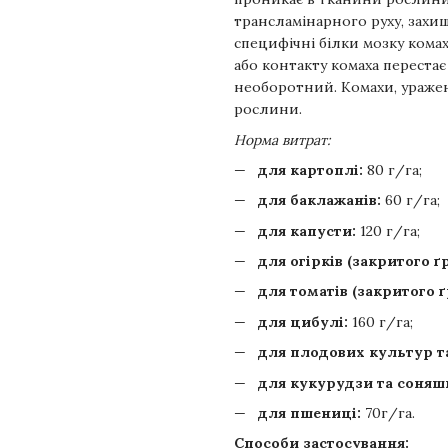
трансламінарного руху, захи
специфічні білки мозку кома
або контакту комаха перестає
необоротний. Комахи, ураже
рослини.
Норма витрат:
для картоплі:
80 г/га;
для баклажанів:
60 г/га;
для капусти:
120 г/га;
для огірків (закритого ґ
для томатів (закритого ґ
для цибулі:
160 г/га;
для плодових культур т
для кукурудзи та соняш
для пшениці:
70г/га.
Способи застосування: