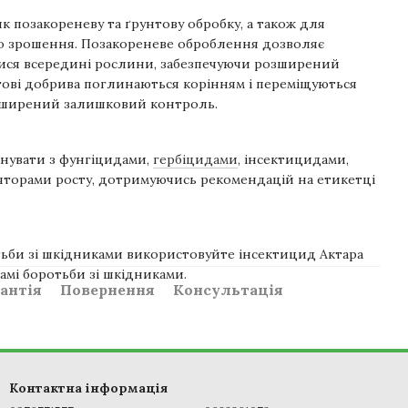
к позакореневу та ґрунтову обробку, а також для
о зрошення. Позакореневе оброблення дозволяє
тися всередині рослини, забезпечуючи розширений
ові добрива поглинаються корінням і переміщуються
зширений залишковий контроль.
інувати з фунгіцидами,
гербіцидами
, інсектицидами,
яторами росту, дотримуючись рекомендацій на етикетці
ьби зі шкідниками використовуйте інсектицид Актара
амі боротьби зі шкідниками.
антія
Повернення
Консультація
Контактна інформація