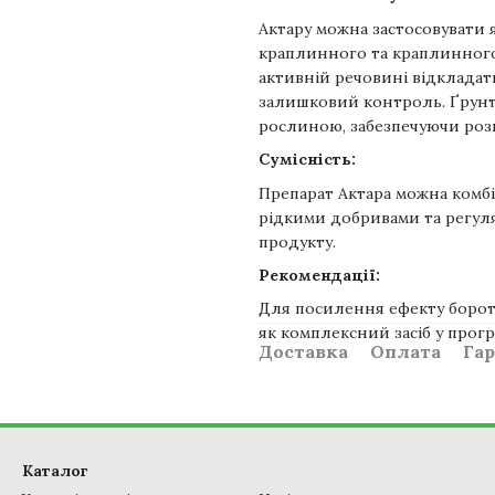
Актару можна застосовувати я
краплинного та краплинног
активній речовині відклада
залишковий контроль. Ґрунт
рослиною, забезпечуючи ро
Сумісність:
Препарат Актара можна комб
рідкими добривами та регул
продукту.
Рекомендації:
Для посилення ефекту борот
як комплексний засіб у прогр
Доставка
Оплата
Гар
Каталог