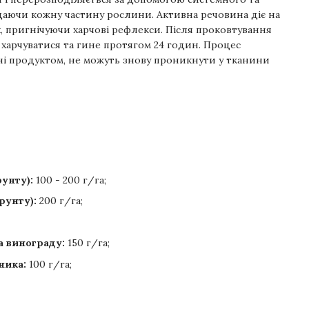
щаючи кожну частину рослини. Активна речовина діє на
х, пригнічуючи харчові рефлекси. Після проковтування
 харчуватися та гине протягом 24 годин. Процес
ні продуктом, не можуть знову проникнути у тканини
рунту):
100 - 200 г/га;
рунту):
200 г/га;
а винограду:
150 г/га;
ника:
100 г/га;