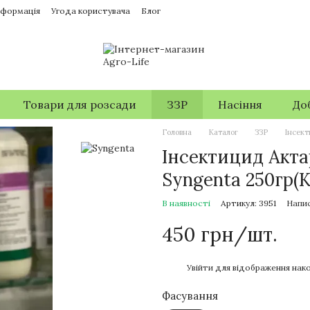
нформація
Угода користувача
Блог
Товари для розсади
ЗЗР
Насіння
До
Головна
Каталог
ЗЗР
Інсек
Інсектицид Актар
Syngenta 250гр(
В наявності
Артикул: 3951
Напис
450 грн/шт.
%
Увійти
для відображення нако
Фасування