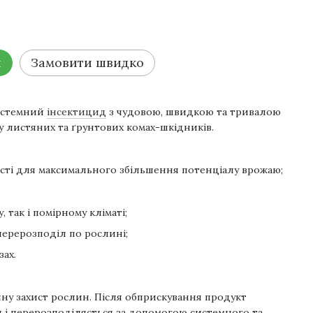
и
Замовити швидко
истемний
інсектицид
з чудовою, швидкою та тривалою
 листяних та ґрунтових комах-шкідників.
вості для максимального збільшення потенціалу врожаю;
 так і помірному кліматі;
ерерозподіл по рослині;
ах.
ну захист рослин. Після обприскування продукт
 і перерозподіляється за допомогою системного та