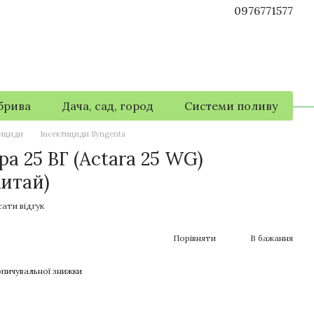
0976771577
брива
Дача, сад, город
Системи поливу
тициди
Інсектициди Syngenta
а 25 ВГ (Actara 25 WG)
Китай)
ати відгук
Порівняти
В бажання
пичувальної знижки