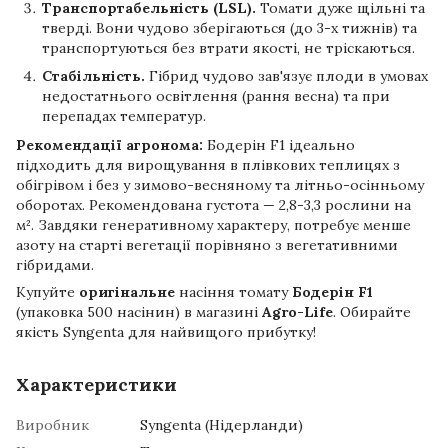
Транспортабельність (LSL).
Томати дуже щільні та
тверді. Вони чудово зберігаються (до 3-х тижнів) та
транспортуються без втрати якості, не тріскаються.
Стабільність.
Гібрид чудово зав'язує плоди в умовах
недостатнього освітлення (рання весна) та при
перепадах температур.
Рекомендації агронома:
Бодерін F1 ідеально
підходить для вирощування в плівкових теплицях з
обігрівом і без у зимово-весняному та літньо-осінньому
оборотах. Рекомендована густота — 2,8-3,3 рослини на
м². Завдяки генеративному характеру, потребує менше
азоту на старті вегетації порівняно з вегетативними
гібридами.
Купуйте
оригінальне
насіння томату
Бодерін F1
(упаковка 500 насінин) в магазині
Agro-Life
. Обирайте
якість Syngenta для найвищого прибутку!
Характеристики
Виробник
Syngenta (Нідерланди)