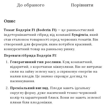
До обраного
Порівняти
Опис
Томат Бодерін F1 (Boderin F1)
— це ранньостиглий
індетермінантний гібрид від компанії
Syngenta
, який
став еталоном товарності серед червоних томатів. Він
створений для фермерів, яким потрібен красивий,
конкурентний товар на ранньому ринку.
Переваги гібрида Бодерін F1:
Генеративний тип рослини.
Кущ компактний,
відкритий, з короткими міжвузлями. Він не витрачає
сили на зайву зелену масу, а спрямовує енергію на
налив плодів. Це значно спрощує догляд та
пасинкування.
Преміальний вигляд.
Плоди мають ідеальну
округлу форму, дуже насичений темно-червоний
колір та характерний блиск. Вони не мають зеленої
плями біля плодоніжки.