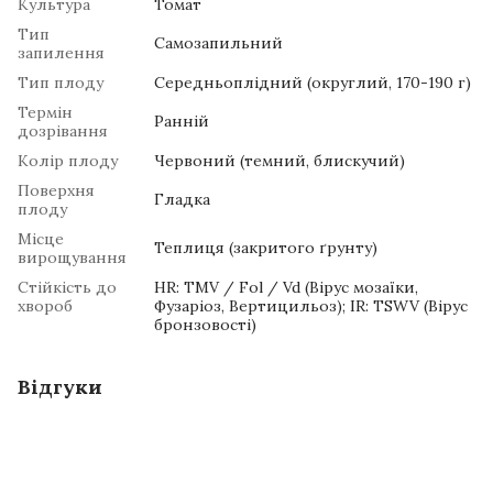
Культура
Томат
Тип
Самозапильний
запилення
Тип плоду
Середньоплідний (округлий, 170-190 г)
Термін
Ранній
дозрівання
Колір плоду
Червоний (темний, блискучий)
Поверхня
Гладка
плоду
Місце
Теплиця (закритого ґрунту)
вирощування
Стійкість до
HR: TMV / Fol / Vd (Вірус мозаїки,
хвороб
Фузаріоз, Вертицильоз); IR: TSWV (Вірус
бронзовості)
Відгуки