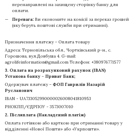
перенаправлені на захищену сторінку банку для
оплати.
Перевага:
Ви економите на комісії за переказ грошей
(яку беруть поштові служби при отриманні).
Призначення платежу – Оплата товару
Адреса: Тернопільська обл., Чортківський р-н., с.
Горошова, вул.Довбуша 4. G-mail:
agrolifeinformation@gmail.com Телефон: +380976771577
3. Оплата на розрахунковий рахунок (IBAN)
Установа банку – Приват Банк;
Одержувач платежу –
ФОП Гаврилів Назарій
Русланович
IBAN - UA733052990000026008041810953
РНОКПП/ЄДРПОУ - 3573007010
2. Післяплата (Накладений платіж)
Оплата готівкою або карткою при отриманні товару у
відділенні «Нової Пошти» або «Укрпошти».