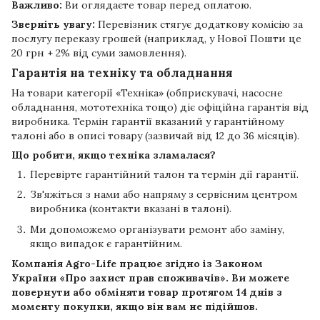
Важливо:
Ви оглядаєте товар перед оплатою.
Зверніть увагу:
Перевізник стягує додаткову комісію за
послугу переказу грошей (наприклад, у Нової Пошти це
20 грн + 2% від суми замовлення).
Гарантія на техніку та обладнання
На товари категорії «Техніка» (обприскувачі, насосне
обладнання, мототехніка тощо) діє офіційна гарантія від
виробника. Термін гарантії вказаний у гарантійному
талоні або в описі товару (зазвичай від 12 до 36 місяців).
Що робити, якщо техніка зламалася?
Перевірте гарантійний талон та термін дії гарантії.
Зв'яжіться з нами або напряму з сервісним центром
виробника (контакти вказані в талоні).
Ми допоможемо організувати ремонт або заміну,
якщо випадок є гарантійним.
Компанія
Agro-Life
працює згідно із Законом
України «Про захист прав споживачів». Ви можете
повернути або обміняти товар протягом
14 днів
з
моменту покупки, якщо він вам не підійшов.