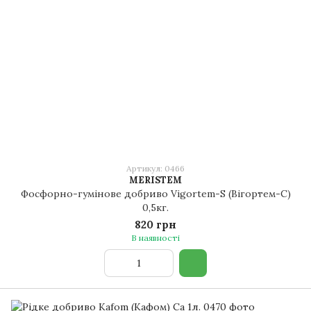
Артикул: 0466
MERISTEM
Фосфорно-гумінове добриво Vigortem-S (Вігортем-С)
0,5кг.
820 грн
В наявності