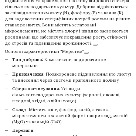
підживлення та крапельного поливу широкого спектра
сільськогосподарських культур. Добрива відрізняються
за співвідношенням азоту (N), фосфору (P) та калію (K)
для задоволення специфічних потреб рослин на різних
етапах розвитку. Вони містять хелатовані
мікроелементи, не містять хлору і швидко засвоюються
рослинами, що забезпечує покращення росту, стійкості
до стресів та підвищення врожайності.
Основні характеристики "Мерістем"
Тип добрива:
Комплексне, водорозчинне
мінеральне.
Призначення:
Позакореневе підживлення (по листу)
та внесення через системи крапельного поливу.
Сфера застосування:
Усі види
сільськогосподарських культур (зернові, овочеві,
плодові, ягідні, олійні тощо).
Склад:
Містить азот, фосфор, калій, а також
мікроелементи в хелатній формі, наприклад, магній
(MgO) та кальцій (CaO).
Переваги: