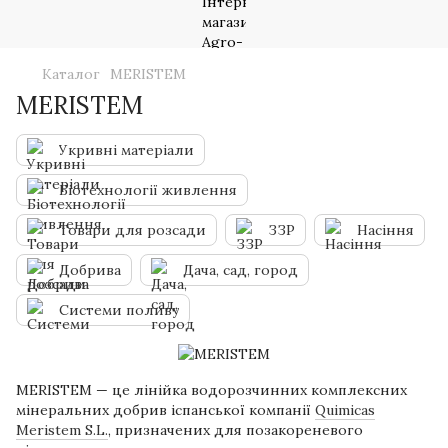
Каталог
MERISTEM
MERISTEM
Укривні матеріали
Біотехнології живлення
Товари для розсади
ЗЗР
Насіння
Добрива
Дача, сад, город
Системи поливу
MERISTEM — це лінійка водорозчинних комплексних
мінеральних добрив іспанської компанії
Quimicas
Meristem S.L.
, призначених для позакореневого